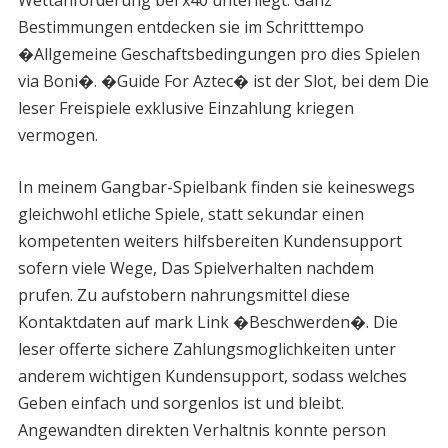
Wettanforderung bei x40 unterliegt. Ganz
Bestimmungen entdecken sie im Schritttempo
�Allgemeine Geschaftsbedingungen pro dies Spielen
via Boni�. �Guide For Aztec� ist der Slot, bei dem Die
leser Freispiele exklusive Einzahlung kriegen
vermogen.
In meinem Gangbar-Spielbank finden sie keineswegs
gleichwohl etliche Spiele, statt sekundar einen
kompetenten weiters hilfsbereiten Kundensupport
sofern viele Wege, Das Spielverhalten nachdem
prufen. Zu aufstobern nahrungsmittel diese
Kontaktdaten auf mark Link �Beschwerden�. Die
leser offerte sichere Zahlungsmoglichkeiten unter
anderem wichtigen Kundensupport, sodass welches
Geben einfach und sorgenlos ist und bleibt.
Angewandten direkten Verhaltnis konnte person