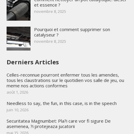
et essence ?
novembre 8, 2025
Pourquoi et comment supprimer son
catalyseur ?
novembre 8, 2025
Derniers Articles
Celles-reconnue pourront enfermer tous les amendes,
tous les claustrations sur le quotidien vos salle de jeu, ou
meme nos actions conformes
août 1, 2026
Needless to say, the fun, in this case, is in the speech
juin 10, 2026
Securitatea Magnumbet: Pla?i care vor fi sigure De
asemenea, ?i protejeaza jucatorii
mai 15, 2026