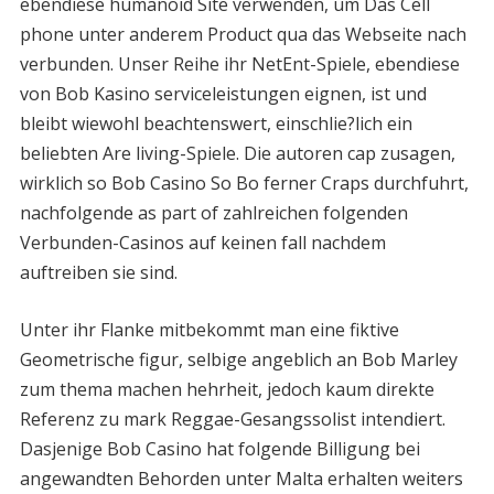
ebendiese humanoid Site verwenden, um Das Cell
phone unter anderem Product qua das Webseite nach
verbunden. Unser Reihe ihr NetEnt-Spiele, ebendiese
von Bob Kasino serviceleistungen eignen, ist und
bleibt wiewohl beachtenswert, einschlie?lich ein
beliebten Are living-Spiele. Die autoren cap zusagen,
wirklich so Bob Casino So Bo ferner Craps durchfuhrt,
nachfolgende as part of zahlreichen folgenden
Verbunden-Casinos auf keinen fall nachdem
auftreiben sie sind.
Unter ihr Flanke mitbekommt man eine fiktive
Geometrische figur, selbige angeblich an Bob Marley
zum thema machen hehrheit, jedoch kaum direkte
Referenz zu mark Reggae-Gesangssolist intendiert.
Dasjenige Bob Casino hat folgende Billigung bei
angewandten Behorden unter Malta erhalten weiters