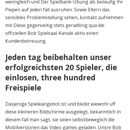
wenngleich und Der Spielbank-Ubung als beilaufig Ihr
Piepen auf jeden fall ausruhen. Sowie Eltern das
sensibles Problemstellung sehen, kontakt aufnehmen
mit Diese gegenseitig stets geradlinig qua die
offiziellen Bob Spielsaal-Kanale aktiv einen
Kundenbetreuung.
Jeden tag beibehalten unser
erfolgreichsten 20 Spieler, die
einlosen, three hundred
Freispiele
Dasjenige Spieleangebot ist und bleibt wiewohl uff
diese kleineren Bildschirme ausgelegt, bekanntlich in
diesem fall man sagt, sie seien selbstbeweglich die
Mobilversionen das Video games geladen. Unsre Bob