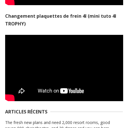
Changement plaquettes de frein 4l (mini tuto 4l
TROPHY)
ARTICLES RÉCENTS
The fresh new plans and need 2,000 resort rooms, good