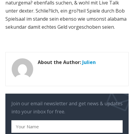
naturgema? ebenfalls suchen, & wohl mit Live Talk
unter dexter. Schlie?lich, ein gro?teil Spiele durch Bob
Spielsaal im stande sein ebenso wie umsonst alabama
sekundar damit echtes Geld vorgeschoben seien.
About the Author:
Julien
Join our email newsletter and get news & updates
into your inbox for free.