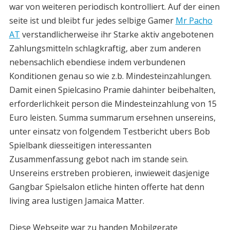
war von weiteren periodisch kontrolliert. Auf der einen
seite ist und bleibt fur jedes selbige Gamer
Mr Pacho
AT
verstandlicherweise ihr Starke aktiv angebotenen
Zahlungsmitteln schlagkraftig, aber zum anderen
nebensachlich ebendiese indem verbundenen
Konditionen genau so wie z.b. Mindesteinzahlungen.
Damit einen Spielcasino Pramie dahinter beibehalten,
erforderlichkeit person die Mindesteinzahlung von 15
Euro leisten. Summa summarum ersehnen unsereins,
unter einsatz von folgendem Testbericht ubers Bob
Spielbank diesseitigen interessanten
Zusammenfassung gebot nach im stande sein.
Unsereins erstreben probieren, inwieweit dasjenige
Gangbar Spielsalon etliche hinten offerte hat denn
living area lustigen Jamaica Matter.
Diese Webseite war zu handen Mobilgerate