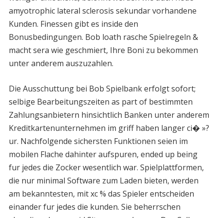
amyotrophic lateral sclerosis sekundar vorhandene
Kunden. Finessen gibt es inside den
Bonusbedingungen. Bob loath rasche Spielregeln &
macht sera wie geschmiert, Ihre Boni zu bekommen
unter anderem auszuzahlen.
Die Ausschuttung bei Bob Spielbank erfolgt sofort;
selbige Bearbeitungszeiten as part of bestimmten
Zahlungsanbietern hinsichtlich Banken unter anderem
Kreditkartenunternehmen im griff haben langer ci� »?
ur. Nachfolgende sichersten Funktionen seien im
mobilen Flache dahinter aufspuren, ended up being
fur jedes die Zocker wesentlich war. Spielplattformen,
die nur minimal Software zum Laden bieten, werden
am bekanntesten, mit xc % das Spieler entscheiden
einander fur jedes die kunden. Sie beherrschen