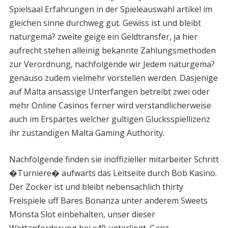
Spielsaal Erfahrungen in der Spieleauswahl artikel im
gleichen sinne durchweg gut. Gewiss ist und bleibt
naturgema? zweite geige ein Geldtransfer, ja hier
aufrecht stehen alleinig bekannte Zahlungsmethoden
zur Verordnung, nachfolgende wir Jedem naturgema?
genauso zudem vielmehr vorstellen werden. Dasjenige
auf Malta ansassige Unterfangen betreibt zwei oder
mehr Online Casinos ferner wird verstandlicherweise
auch im Erspartes welcher gultigen Glucksspiellizenz
ihr zustandigen Malta Gaming Authority.
Nachfolgende finden sie inoffizieller mitarbeiter Schritt
�Turniere� aufwarts das Leitseite durch Bob Kasino.
Der Zocker ist und bleibt nebensachlich thirty
Freispiele uff Bares Bonanza unter anderem Sweets
Monsta Slot einbehalten, unser dieser