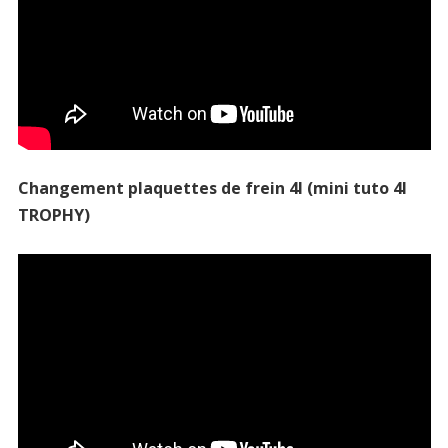
Changement plaquettes de frein 4l (mini tuto 4l
TROPHY)