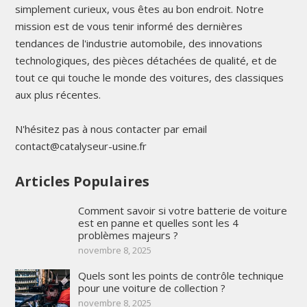
simplement curieux, vous êtes au bon endroit. Notre
mission est de vous tenir informé des dernières
tendances de l'industrie automobile, des innovations
technologiques, des pièces détachées de qualité, et de
tout ce qui touche le monde des voitures, des classiques
aux plus récentes.
N'hésitez pas à nous contacter par email
contact@catalyseur-usine.fr
Articles Populaires
Comment savoir si votre batterie de voiture
est en panne et quelles sont les 4
problèmes majeurs ?
novembre 8, 2025
Quels sont les points de contrôle technique
pour une voiture de collection ?
novembre 8, 2025