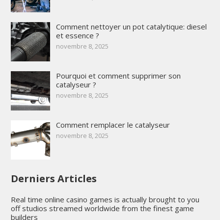
Comment nettoyer un pot catalytique: diesel
et essence ?
novembre 8, 2025
Pourquoi et comment supprimer son
catalyseur ?
novembre 8, 2025
Comment remplacer le catalyseur
novembre 8, 2025
Derniers Articles
Real time online casino games is actually brought to you
off studios streamed worldwide from the finest game
builders