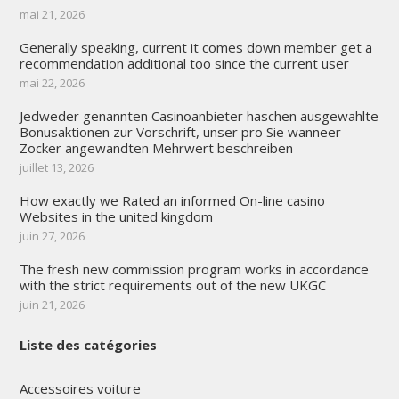
mai 21, 2026
Generally speaking, current it comes down member get a
recommendation additional too since the current user
mai 22, 2026
Jedweder genannten Casinoanbieter haschen ausgewahlte
Bonusaktionen zur Vorschrift, unser pro Sie wanneer
Zocker angewandten Mehrwert beschreiben
juillet 13, 2026
How exactly we Rated an informed On-line casino
Websites in the united kingdom
juin 27, 2026
The fresh new commission program works in accordance
with the strict requirements out of the new UKGC
juin 21, 2026
Liste des catégories
Accessoires voiture