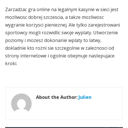
Zarzadzac gra online na legalnym kasynie w sieci jest
mozliwosc dobrej szczescia, a takze mozliwosc
wygranie korzysci pienieznej. Ale tylko zarejestrowani
sportowcy mogli rozwidlic swoje wyplaty. Utworzenie
poziomy i mozesz dokonanie wplaty to latwy,
dokladnie kto rozni sie szczegolnie w zaleznosci od
strony internetowe i ogolnie obejmuje nastepujace
kroki.
About the Author:
Julien