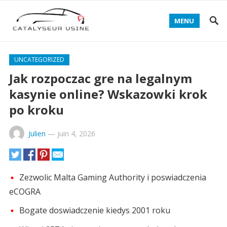
MENU
UNCATEGORIZED
Jak rozpoczac gre na legalnym
kasynie online? Wskazowki krok
po kroku
Julien
—
juin 4, 2026
Zezwolic Malta Gaming Authority i poswiadczenia
eCOGRA
Bogate doswiadczenie kiedys 2001 roku