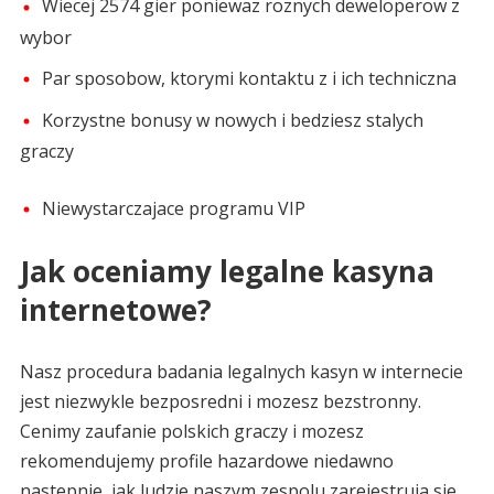
Wiecej 2574 gier poniewaz roznych deweloperow z
wybor
Par sposobow, ktorymi kontaktu z i ich techniczna
Korzystne bonusy w nowych i bedziesz stalych
graczy
Niewystarczajace programu VIP
Jak oceniamy legalne kasyna
internetowe?
Nasz procedura badania legalnych kasyn w internecie
jest niezwykle bezposredni i mozesz bezstronny.
Cenimy zaufanie polskich graczy i mozesz
rekomendujemy profile hazardowe niedawno
nastepnie, jak ludzie naszym zespolu zarejestruja sie,