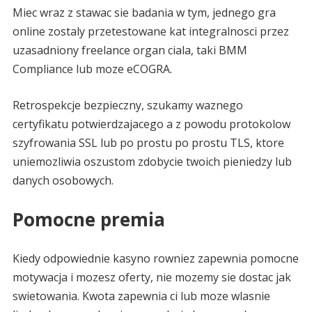
Miec wraz z stawac sie badania w tym, jednego gra
online zostaly przetestowane kat integralnosci przez
uzasadniony freelance organ ciala, taki BMM
Compliance lub moze eCOGRA.
Retrospekcje bezpieczny, szukamy waznego
certyfikatu potwierdzajacego a z powodu protokolow
szyfrowania SSL lub po prostu po prostu TLS, ktore
uniemozliwia oszustom zdobycie twoich pieniedzy lub
danych osobowych.
Pomocne premia
Kiedy odpowiednie kasyno rowniez zapewnia pomocne
motywacja i mozesz oferty, nie mozemy sie dostac jak
swietowania. Kwota zapewnia ci lub moze wlasnie