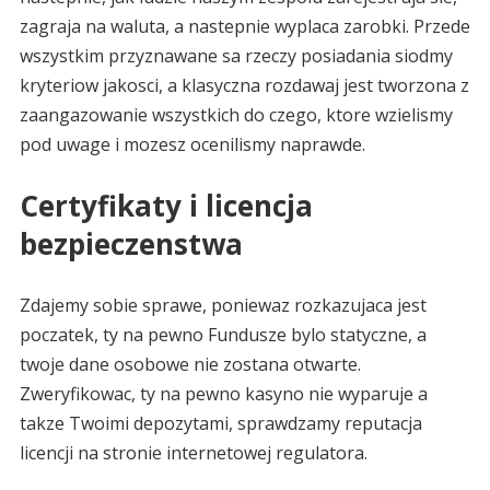
zagraja na waluta, a nastepnie wyplaca zarobki. Przede
wszystkim przyznawane sa rzeczy posiadania siodmy
kryteriow jakosci, a klasyczna rozdawaj jest tworzona z
zaangazowanie wszystkich do czego, ktore wzielismy
pod uwage i mozesz ocenilismy naprawde.
Certyfikaty i licencja
bezpieczenstwa
Zdajemy sobie sprawe, poniewaz rozkazujaca jest
poczatek, ty na pewno Fundusze bylo statyczne, a
twoje dane osobowe nie zostana otwarte.
Zweryfikowac, ty na pewno kasyno nie wyparuje a
takze Twoimi depozytami, sprawdzamy reputacja
licencji na stronie internetowej regulatora.