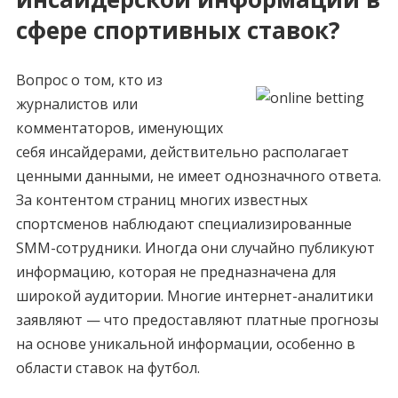
сфере спортивных ставок?
Вопрос о том, кто из
журналистов или
комментаторов, именующих
себя инсайдерами, действительно располагает
ценными данными, не имеет однозначного ответа.
За контентом страниц многих известных
спортсменов наблюдают специализированные
SMM-сотрудники. Иногда они случайно публикуют
информацию, которая не предназначена для
широкой аудитории. Многие интернет-аналитики
заявляют — что предоставляют платные прогнозы
на основе уникальной информации, особенно в
области ставок на футбол.