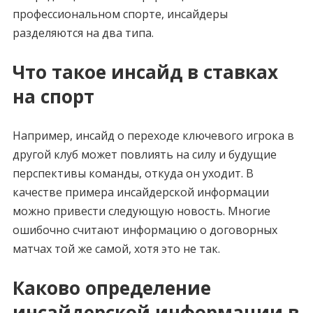
профессиональном спорте, инсайдеры
разделяются на два типа.
Что такое инсайд в ставках
на спорт
Например, инсайд о переходе ключевого игрока в
другой клуб может повлиять на силу и будущие
перспективы команды, откуда он уходит. В
качестве примера инсайдерской информации
можно привести следующую новость. Многие
ошибочно считают информацию о договорных
матчах той же самой, хотя это не так.
Каково определение
инсайдерской информации в