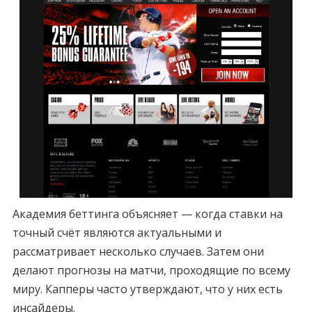
Академия беттинга объясняет — когда ставки на
точный счёт являются актуальными и
рассматривает несколько случаев. Затем они
делают прогнозы на матчи, проходящие по всему
миру. Капперы часто утверждают, что у них есть
инсайдеры.