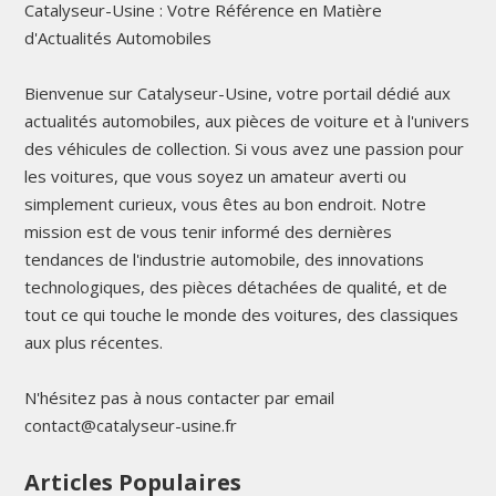
Catalyseur-Usine : Votre Référence en Matière
d'Actualités Automobiles
Bienvenue sur Catalyseur-Usine, votre portail dédié aux
actualités automobiles, aux pièces de voiture et à l'univers
des véhicules de collection. Si vous avez une passion pour
les voitures, que vous soyez un amateur averti ou
simplement curieux, vous êtes au bon endroit. Notre
mission est de vous tenir informé des dernières
tendances de l'industrie automobile, des innovations
technologiques, des pièces détachées de qualité, et de
tout ce qui touche le monde des voitures, des classiques
aux plus récentes.
N'hésitez pas à nous contacter par email
contact@catalyseur-usine.fr
Articles Populaires