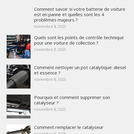
Comment savoir si votre batterie de voiture
est en panne et quelles sont les 4
problèmes majeurs ?
novembre 8, 2025
Quels sont les points de contrôle technique
pour une voiture de collection ?
novembre 8, 2025
Comment nettoyer un pot catalytique: diesel
et essence ?
novembre 8, 2025
Pourquoi et comment supprimer son
catalyseur ?
novembre 8, 2025
Comment remplacer le catalyseur
novembre 8, 2025