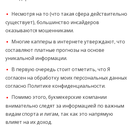
Несмотря на то (что такая сфера действительно
существует), большинство инсайдеров
оказываются мошенниками.
Многие капперы в интернете утверждают, что
составляют платные прогнозы на основе
уникальной информации.
В первую очередь стоит отметить, что Я
согласен на обработку моих персональных данных
согласно Политике конфиденциальности.
Помимо этого, букмекерские компании
внимательно следят за информацией по важным
видам спорта и лигам, так как это напрямую
влияет на их доход.