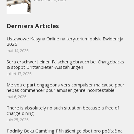
Derniers Articles
Ustawowe Kasyna Online na terytorium polski Ewidencja
2026
mai 14, 2026
Sera erschwert einen Falscher gebrauch bei Chargebacks
& stoppt Drittanbieter-Auszahlungen
juillet 17, 2026
Me votre part engageons vers compulser ma cause pour
nepas commencer pour amuser genre incontestable
mai 6, 2026
There is absolutely no such situation because a free of
charge dining
juin 25, 2026
Podniky Boku Gambling Přihlášení goldbet pro počítač na