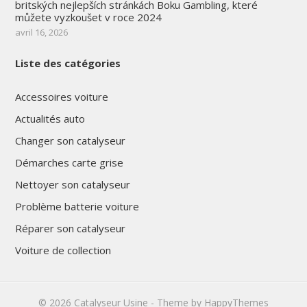
britských nejlepších stránkách Boku Gambling, které
můžete vyzkoušet v roce 2024
avril 16, 2026
Liste des catégories
Accessoires voiture
Actualités auto
Changer son catalyseur
Démarches carte grise
Nettoyer son catalyseur
Problème batterie voiture
Réparer son catalyseur
Voiture de collection
© 2026
Catalyseur Usine
- Theme by
HappyThemes