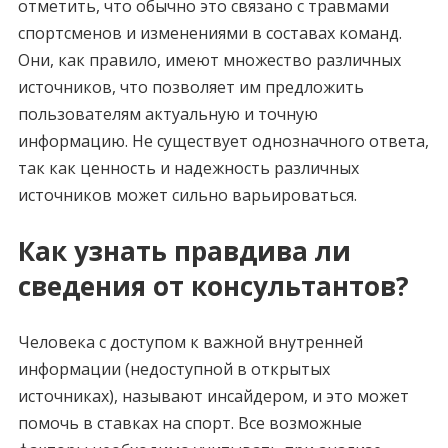
отметить, что обычно это связано с травмами
спортсменов и изменениями в составах команд.
Они, как правило, имеют множество различных
источников, что позволяет им предложить
пользователям актуальную и точную
информацию.
Не существует однозначного ответа,
так как ценность и надежность различных
источников может сильно варьироваться.
Как узнать правдива ли
сведения от консультантов?
Человека с доступом к важной внутренней
информации (недоступной в открытых
источниках), называют инсайдером, и это может
помочь в ставках на спорт. Все возможные