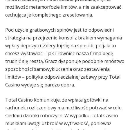
możliwość metamorfozie limitów, a nie zaakceptować
cechująca je kompletnego zresetowania.
Pod użycie gratisowych spinów jest to odpowiedni
strategia na przejrzenie konsol z brakiem wymagania
wpłaty depozytu. Zdecyduj się na sposób, po jaki to
chcesz wystawiać – jak i również nasza firma będę
trudnić się resztą. Gracz dysponuje podobnie mnóstwo
sposobności samowykluczenia oraz zestawienia
limitów – polityka odpowiedzialnej zabawy przy Total
Casino wydaje się bardzo dobra.
Total Casino komunikuje, że wpłata gotówki na
rachunek rozliczeniowy ma możliwość potrwać w celu
siedmiu dzionki roboczych. W wypadku Total Casino
musiałam uwagi uzbroić w wytrwałość, ponieważ