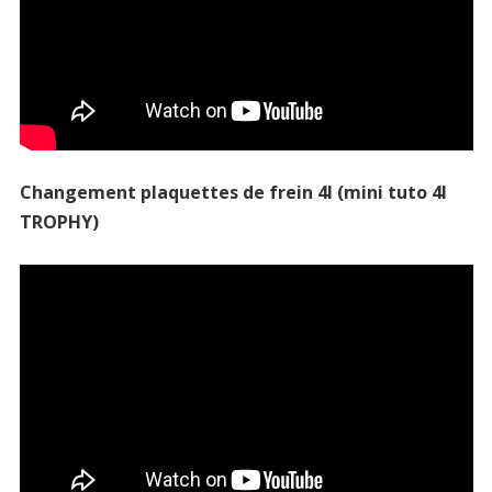
Changement plaquettes de frein 4l (mini tuto 4l
TROPHY)