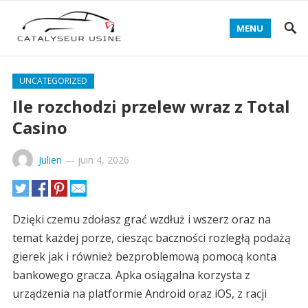
MENU
UNCATEGORIZED
Ile rozchodzi przelew wraz z Total
Casino
Julien
—
juin 4, 2026
Dzięki czemu zdołasz grać wzdłuż i wszerz oraz na
temat każdej porze, ciesząc baczności rozległą podażą
gierek jak i również bezproblemową pomocą konta
bankowego gracza. Apka osiągalna korzysta z
urządzenia na platformie Android oraz iOS, z racji