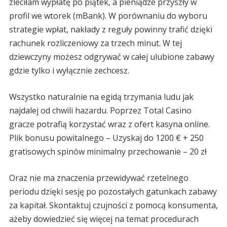
zleciłam wypłatę po piątek, a pieniądze przyszły w
profil we wtorek (mBank). W porównaniu do wyboru
strategie wpłat, nakłady z reguły powinny trafić dzięki
rachunek rozliczeniowy za trzech minut. W tej
dziewczyny możesz odgrywać w całej ulubione zabawy
gdzie tylko i wyłącznie zechcesz.
Wszystko naturalnie na egidą trzymania ludu jak
najdalej od chwili hazardu. Poprzez Total Casino
gracze potrafią korzystać wraz z ofert kasyna online.
Plik bonusu powitalnego – Uzyskaj do 1200 € + 250
gratisowych spinów minimalny przechowanie – 20 zł
Oraz nie ma znaczenia przewidywać rzetelnego
periodu dzięki sesję po pozostałych gatunkach zabawy
za kapitał. Skontaktuj czujności z pomocą konsumenta,
ażeby dowiedzieć się więcej na temat procedurach