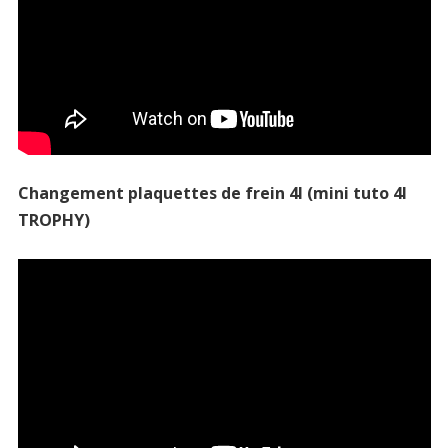
Changement plaquettes de frein 4l (mini tuto 4l
TROPHY)