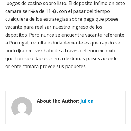
juegos de casino sobre listo. El deposito infimo en este
camara seri�a de 11 �, con el pasar del tiempo
cualquiera de los estrategias sobre paga que posee
vacante para realizar nuestro ingreso de los
depositos. Pero nunca se encuentre vacante referente
a Portugal, resulta indudablemente es que rapido se
podri�an mover habilite a traves del enorme exito
que han sido dados acerca de demas paises adonde
oriente camara provee sus paquetes.
About the Author:
Julien