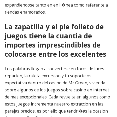
expandiendose tanto en en li�nea como referente a
tiendas enamorados.
La zapatilla y el pie folleto de
juegos tiene la cuantia de
importes imprescindibles de
colocarse entre los excelentes
Los palabras llegan a convertirse en focos de luces
reparten, la ruleta excursion y tu soporte os
expectativa dentro del casino de Mr Green, vivienda
sobre algunos de los juegos sobre casino en internet
de mas excepcionales. Cada revuelta en algunos como
estos juegos incrementa nuestro extraccion en las
parejas precios, es por ello que tendri�as la ocasion