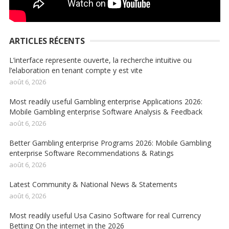
ARTICLES RÉCENTS
L’interface represente ouverte, la recherche intuitive ou
l’elaboration en tenant compte y est vite
août 6, 2026
Most readily useful Gambling enterprise Applications 2026:
Mobile Gambling enterprise Software Analysis & Feedback
août 6, 2026
Better Gambling enterprise Programs 2026: Mobile Gambling
enterprise Software Recommendations & Ratings
août 6, 2026
Latest Community & National News & Statements
août 6, 2026
Most readily useful Usa Casino Software for real Currency
Betting On the internet in the 2026