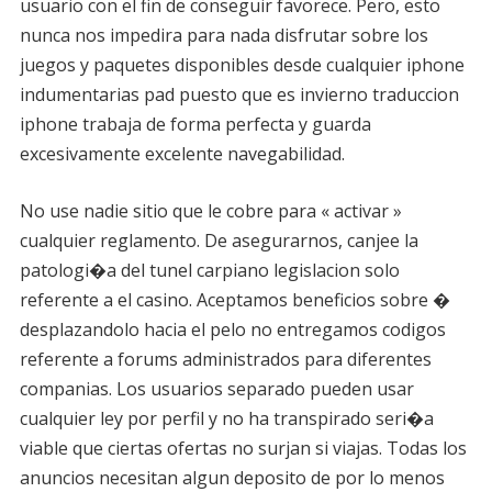
usuario con el fin de conseguir favorece. Pero, esto
nunca nos impedira para nada disfrutar sobre los
juegos y paquetes disponibles desde cualquier iphone
indumentarias pad puesto que es invierno traduccion
iphone trabaja de forma perfecta y guarda
excesivamente excelente navegabilidad.
No use nadie sitio que le cobre para « activar »
cualquier reglamento. De asegurarnos, canjee la
patologi�a del tunel carpiano legislacion solo
referente a el casino. Aceptamos beneficios sobre �
desplazandolo hacia el pelo no entregamos codigos
referente a forums administrados para diferentes
companias. Los usuarios separado pueden usar
cualquier ley por perfil y no ha transpirado seri�a
viable que ciertas ofertas no surjan si viajas. Todas los
anuncios necesitan algun deposito de por lo menos