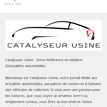
août 6, 2026
Catalyseur-Usine : Votre Référence en Matière
d'Actualités Automobiles
Bienvenue sur Catalyseur-Usine, votre portail dédié aux
actualités automobiles, aux pièces de voiture et à l'univers
des véhicules de collection. Si vous avez une passion pour
les voitures, que vous soyez un amateur averti ou
simplement curieux, vous êtes au bon endroit. Notre