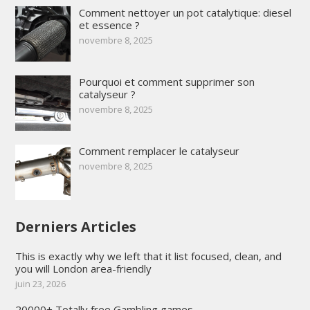
Comment nettoyer un pot catalytique: diesel
et essence ?
novembre 8, 2025
Pourquoi et comment supprimer son
catalyseur ?
novembre 8, 2025
Comment remplacer le catalyseur
novembre 8, 2025
Derniers Articles
This is exactly why we left that it list focused, clean, and
you will London area-friendly
juin 23, 2026
20000+ Totally free Gambling games