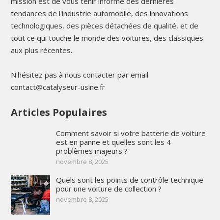
mission est de vous tenir informé des dernières
tendances de l'industrie automobile, des innovations
technologiques, des pièces détachées de qualité, et de
tout ce qui touche le monde des voitures, des classiques
aux plus récentes.
N'hésitez pas à nous contacter par email
contact@catalyseur-usine.fr
Articles Populaires
Comment savoir si votre batterie de voiture
est en panne et quelles sont les 4
problèmes majeurs ?
novembre 8, 2025
Quels sont les points de contrôle technique
pour une voiture de collection ?
novembre 8, 2025