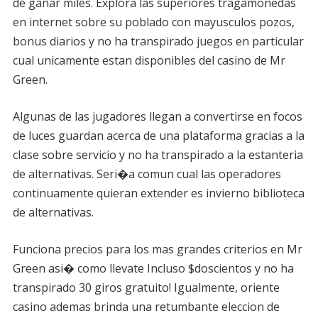
de ganar miles. Explora las superiores tragamonedas
en internet sobre su poblado con mayusculos pozos,
bonus diarios y no ha transpirado juegos en particular
cual unicamente estan disponibles del casino de Mr
Green.
Algunas de las jugadores llegan a convertirse en focos
de luces guardan acerca de una plataforma gracias a la
clase sobre servicio y no ha transpirado a la estanteria
de alternativas. Seri�a comun cual las operadores
continuamente quieran extender es invierno biblioteca
de alternativas.
Funciona precios para los mas grandes criterios en Mr
Green asi� como llevate Incluso $doscientos y no ha
transpirado 30 giros gratuito! Igualmente, oriente
casino ademas brinda una retumbante eleccion de