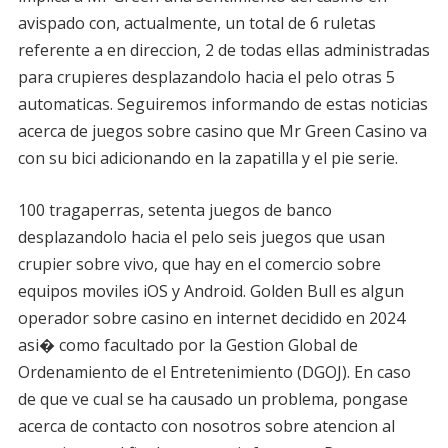
avispado con, actualmente, un total de 6 ruletas
referente a en direccion, 2 de todas ellas administradas
para crupieres desplazandolo hacia el pelo otras 5
automaticas. Seguiremos informando de estas noticias
acerca de juegos sobre casino que Mr Green Casino va
con su bici adicionando en la zapatilla y el pie serie.
100 tragaperras, setenta juegos de banco
desplazandolo hacia el pelo seis juegos que usan
crupier sobre vivo, que hay en el comercio sobre
equipos moviles iOS y Android. Golden Bull es algun
operador sobre casino en internet decidido en 2024
asi� como facultado por la Gestion Global de
Ordenamiento de el Entretenimiento (DGOJ). En caso
de que ve cual se ha causado un problema, pongase
acerca de contacto con nosotros sobre atencion al