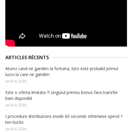
ARTICLES RÉCENTS
Atunci cand ne gandim la fortuina, loto este probabil primul
lucru la care ne gandim
août 8, 2026
Este o oferta limitata ?i singurul premiu bonus fara transfer
bani disponibil
août 8, 2026
I procedure distributions inside 60 seconds otherwise spend ?
ten bucks
août 8, 2026