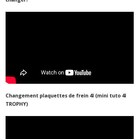
Changement plaquettes de frein 4l (mini tuto 4l
TROPHY)