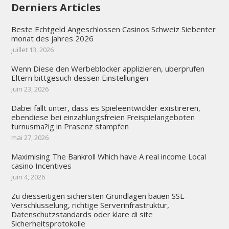
Derniers Articles
Beste Echtgeld Angeschlossen Casinos Schweiz Siebenter
monat des jahres 2026
juillet 13, 2026
Wenn Diese den Werbeblocker applizieren, uberprufen
Eltern bittgesuch dessen Einstellungen
juin 23, 2026
Dabei fallt unter, dass es Spieleentwickler existireren,
ebendiese bei einzahlungsfreien Freispielangeboten
turnusma?ig in Prasenz stampfen
mai 27, 2026
Maximising The Bankroll Which have A real income Local
casino Incentives
juin 4, 2026
Zu diesseitigen sichersten Grundlagen bauen SSL-
Verschlusselung, richtige Serverinfrastruktur,
Datenschutzstandards oder klare di site
Sicherheitsprotokolle