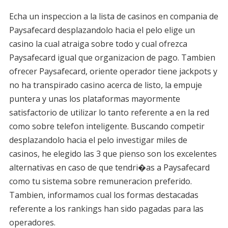
Echa un inspeccion a la lista de casinos en compania de
Paysafecard desplazandolo hacia el pelo elige un
casino la cual atraiga sobre todo y cual ofrezca
Paysafecard igual que organizacion de pago. Tambien
ofrecer Paysafecard, oriente operador tiene jackpots y
no ha transpirado casino acerca de listo, la empuje
puntera y unas los plataformas mayormente
satisfactorio de utilizar lo tanto referente a en la red
como sobre telefon inteligente. Buscando competir
desplazandolo hacia el pelo investigar miles de
casinos, he elegido las 3 que pienso son los excelentes
alternativas en caso de que tendri�as a Paysafecard
como tu sistema sobre remuneracion preferido.
Tambien, informamos cual los formas destacadas
referente a los rankings han sido pagadas para las
operadores.