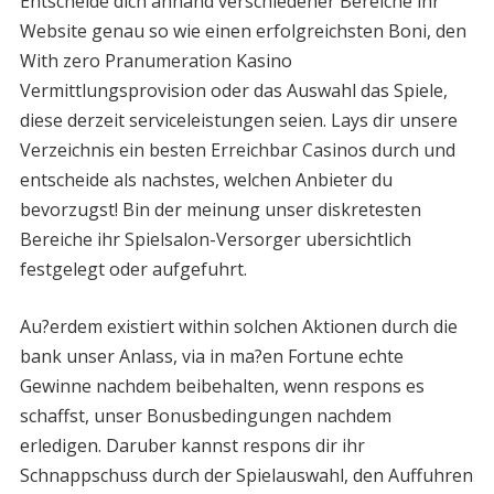
Entscheide dich anhand verschiedener Bereiche ihr
Website genau so wie einen erfolgreichsten Boni, den
With zero Pranumeration Kasino
Vermittlungsprovision oder das Auswahl das Spiele,
diese derzeit serviceleistungen seien. Lays dir unsere
Verzeichnis ein besten Erreichbar Casinos durch und
entscheide als nachstes, welchen Anbieter du
bevorzugst! Bin der meinung unser diskretesten
Bereiche ihr Spielsalon-Versorger ubersichtlich
festgelegt oder aufgefuhrt.
Au?erdem existiert within solchen Aktionen durch die
bank unser Anlass, via in ma?en Fortune echte
Gewinne nachdem beibehalten, wenn respons es
schaffst, unser Bonusbedingungen nachdem
erledigen. Daruber kannst respons dir ihr
Schnappschuss durch der Spielauswahl, den Auffuhren