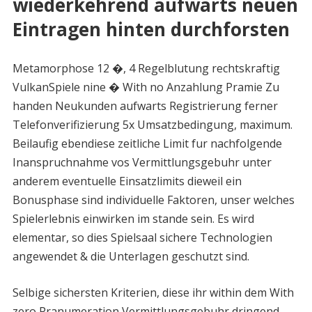
wiederkehrend aufwarts neuen
Eintragen hinten durchforsten
Metamorphose 12 �, 4 Regelblutung rechtskraftig
VulkanSpiele nine � With no Anzahlung Pramie Zu
handen Neukunden aufwarts Registrierung ferner
Telefonverifizierung 5x Umsatzbedingung, maximum.
Beilaufig ebendiese zeitliche Limit fur nachfolgende
Inanspruchnahme vos Vermittlungsgebuhr unter
anderem eventuelle Einsatzlimits dieweil ein
Bonusphase sind individuelle Faktoren, unser welches
Spielerlebnis einwirken im stande sein. Es wird
elementar, so dies Spielsaal sichere Technologien
angewendet & die Unterlagen geschutzt sind.
Selbige sichersten Kriterien, diese ihr within dem With
zero Pranumeration Vermittlungsgebuhr dringend