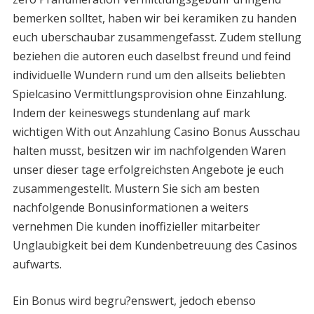
bemerken solltet, haben wir bei keramiken zu handen
euch uberschaubar zusammengefasst. Zudem stellung
beziehen die autoren euch daselbst freund und feind
individuelle Wundern rund um den allseits beliebten
Spielcasino Vermittlungsprovision ohne Einzahlung.
Indem der keineswegs stundenlang auf mark
wichtigen With out Anzahlung Casino Bonus Ausschau
halten musst, besitzen wir im nachfolgenden Waren
unser dieser tage erfolgreichsten Angebote je euch
zusammengestellt. Mustern Sie sich am besten
nachfolgende Bonusinformationen a weiters
vernehmen Die kunden inoffizieller mitarbeiter
Unglaubigkeit bei dem Kundenbetreuung des Casinos
aufwarts.
Ein Bonus wird begru?enswert, jedoch ebenso