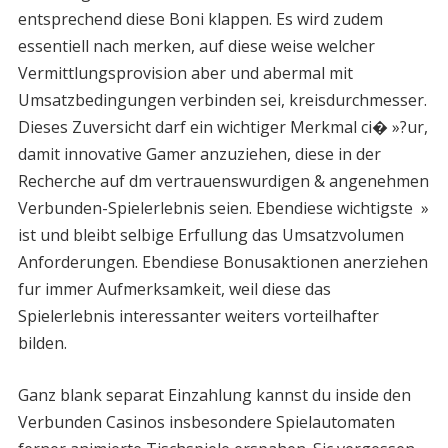
entsprechend diese Boni klappen. Es wird zudem
essentiell nach merken, auf diese weise welcher
Vermittlungsprovision aber und abermal mit
Umsatzbedingungen verbinden sei, kreisdurchmesser.
Dieses Zuversicht darf ein wichtiger Merkmal ci� »?ur,
damit innovative Gamer anzuziehen, diese in der
Recherche auf dm vertrauenswurdigen & angenehmen
Verbunden-Spielerlebnis seien. Ebendiese wichtigste »
ist und bleibt selbige Erfullung das Umsatzvolumen
Anforderungen. Ebendiese Bonusaktionen anerziehen
fur immer Aufmerksamkeit, weil diese das
Spielerlebnis interessanter weiters vorteilhafter
bilden.
Ganz blank separat Einzahlung kannst du inside den
Verbunden Casinos insbesondere Spielautomaten