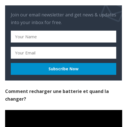
Join our email newsletter and get news & updates
into your inbox for free.
Comment recharger une batterie et quand la
changer?