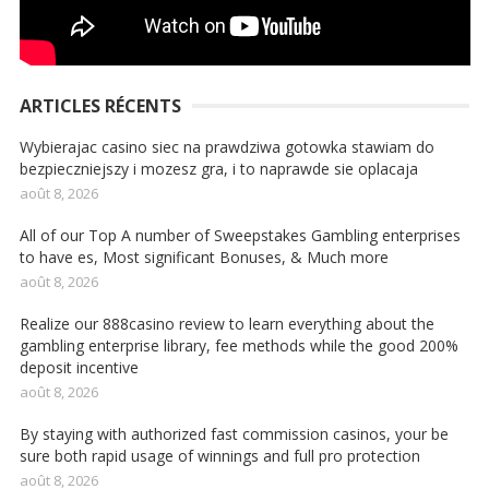
ARTICLES RÉCENTS
Wybierajac casino siec na prawdziwa gotowka stawiam do
bezpieczniejszy i mozesz gra, i to naprawde sie oplacaja
août 8, 2026
All of our Top A number of Sweepstakes Gambling enterprises
to have es, Most significant Bonuses, & Much more
août 8, 2026
Realize our 888casino review to learn everything about the
gambling enterprise library, fee methods while the good 200%
deposit incentive
août 8, 2026
By staying with authorized fast commission casinos, your be
sure both rapid usage of winnings and full pro protection
août 8, 2026