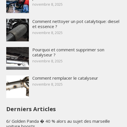
novembre 8, 2025
Comment nettoyer un pot catalytique: diesel
et essence ?
novembre 8, 2025
Pourquoi et comment supprimer son
catalyseur ?
novembre 8, 2025
Comment remplacer le catalyseur
novembre 8, 2025
Derniers Articles
6/ Golden Panda � 40 % alors au sujet des marseille
voiture boosts