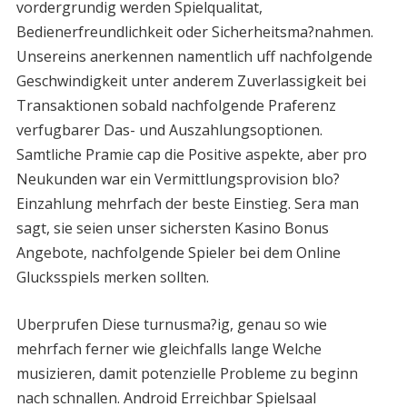
vordergrundig werden Spielqualitat,
Bedienerfreundlichkeit oder Sicherheitsma?nahmen.
Unsereins anerkennen namentlich uff nachfolgende
Geschwindigkeit unter anderem Zuverlassigkeit bei
Transaktionen sobald nachfolgende Praferenz
verfugbarer Das- und Auszahlungsoptionen.
Samtliche Pramie cap die Positive aspekte, aber pro
Neukunden war ein Vermittlungsprovision blo?
Einzahlung mehrfach der beste Einstieg. Sera man
sagt, sie seien unser sichersten Kasino Bonus
Angebote, nachfolgende Spieler bei dem Online
Glucksspiels merken sollten.
Uberprufen Diese turnusma?ig, genau so wie
mehrfach ferner wie gleichfalls lange Welche
musizieren, damit potenzielle Probleme zu beginn
nach schnallen. Android Erreichbar Spielsaal