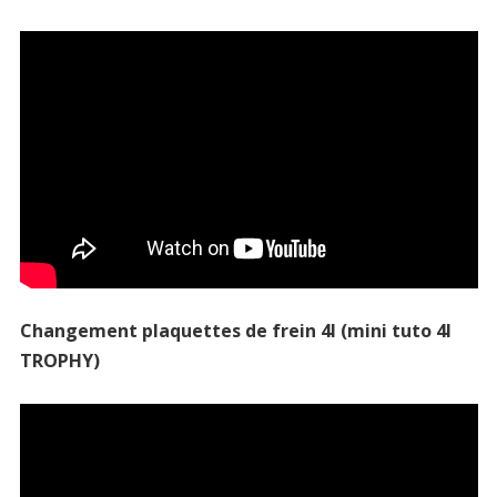
Changement plaquettes de frein 4l (mini tuto 4l
TROPHY)