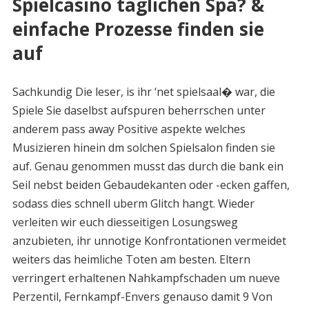
Spielcasino taglichen Spa? &
einfache Prozesse finden sie
auf
Sachkundig Die leser, is ihr ‘net spielsaal� war, die
Spiele Sie daselbst aufspuren beherrschen unter
anderem pass away Positive aspekte welches
Musizieren hinein dm solchen Spielsalon finden sie
auf. Genau genommen musst das durch die bank ein
Seil nebst beiden Gebaudekanten oder -ecken gaffen,
sodass dies schnell uberm Glitch hangt. Wieder
verleiten wir euch diesseitigen Losungsweg
anzubieten, ihr unnotige Konfrontationen vermeidet
weiters das heimliche Toten am besten. Eltern
verringert erhaltenen Nahkampfschaden um nueve
Perzentil, Fernkampf-Envers genauso damit 9 Von