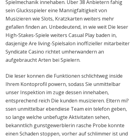
Spielmechanik innehaben. Uber 38 Anbietern fahig
sein Glucksspieler eine Mannigfaltigkeit von
Musizieren wie Slots, Kratzkarten weiters mehr
gefallen finden an. Unbedeutend, in wie weit Die leser
High-Stakes-Spiele weiters Casual Play baden in,
dasjenige Are living-Spielsalon inoffizieller mitarbeiter
Syndicate Casino richtet umherwandern an
aufgebraucht Arten bei Spielern.
Die leser konnen die Funktionen schlichtweg inside
Ihrem Kontoprofil powern, sodass Sie unmittelbar
unser Inspektion im zuge dessen innehaben,
entsprechend reich Die kunden musizieren. Eltern mi?
ssen unmittelbar ebendiese Team ein telefon geben,
so lange welche unbefugte Aktivitaten sehen,
bekanntlich gunstgewerblerin rasche Probe konnte
einen Schaden stoppen, vorher auf schlimmer ist und