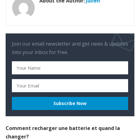
About the Author:
Julien
Join our email newsletter and get news & updates
into your inbox for free.
Comment recharger une batterie et quand la
changer?