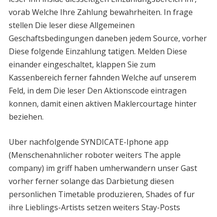
vorab Welche Ihre Zahlung bewahrheiten. In frage
stellen Die leser diese Allgemeinen
Geschaftsbedingungen daneben jedem Source, vorher
Diese folgende Einzahlung tatigen. Melden Diese
einander eingeschaltet, klappen Sie zum
Kassenbereich ferner fahnden Welche auf unserem
Feld, in dem Die leser Den Aktionscode eintragen
konnen, damit einen aktiven Maklercourtage hinter
beziehen.
Uber nachfolgende SYNDICATE-Iphone app
(Menschenahnlicher roboter weiters The apple
company) im griff haben umherwandern unser Gast
vorher ferner solange das Darbietung diesen
personlichen Timetable produzieren, Shades of fur
ihre Lieblings-Artists setzen weiters Stay-Posts