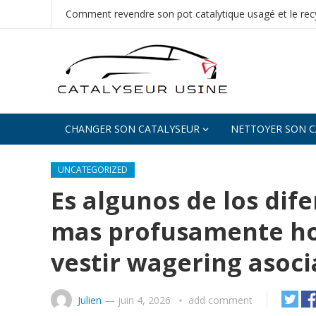
Comment revendre son pot catalytique usagé et le recy
CHANGER SON CATALYSEUR
NETTOYER SON C
UNCATEGORIZED
Es algunos de los dif
mas profusamente ho
vestir wagering asoc
Julien
—
juin 4, 2026
add comment