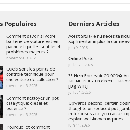
es Populaires
Derniers Articles
Comment savoir si votre
Acest Situa?ie nu necesita nici
batterie de voiture est en
suplimentar in plus la dumnea
panne et quelles sont les 4
juin 9, 2026
problèmes majeurs ?
novembre 8, 2025
Online Ports
juillet 21, 2026
Quels sont les points de
contrôle technique pour
?? Hein Entrevoir 20 000� Au
une voiture de collection ?
MONOPOLY En direct | Ma me
novembre 8, 2025
[Big WIN]
juillet 1, 2026
Comment nettoyer un pot
catalytique: diesel et
Upwards second, certain closi
essence ?
thoughts on reduced put gamb
enterprises and you can a sim
novembre 8, 2025
explain well-known inquiries
juin 11, 2026
Pourquoi et comment