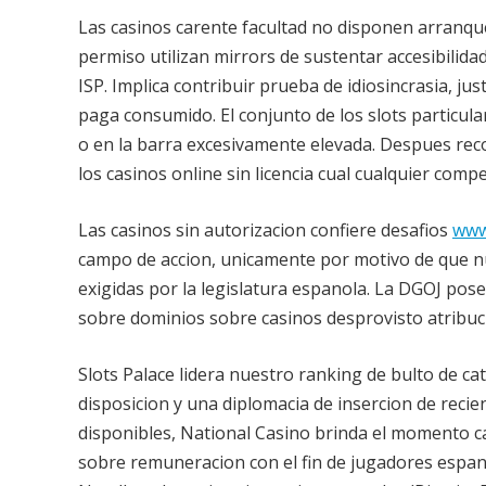
Las casinos carente facultad no disponen arranque
permiso utilizan mirrors de sustentar accesibilid
ISP. Implica contribuir prueba de idiosincrasia, just
paga consumido. El conjunto de los slots particula
o en la barra excesivamente elevada. Despues r
los casinos online sin licencia cual cualquier comp
Las casinos sin autorizacion confiere desafios
www.
campo de accion, unicamente por motivo de que n
exigidas por la legislatura espanola. La DGOJ pose
sobre dominios sobre casinos desprovisto atribuc
Slots Palace lidera nuestro ranking de bulto de c
disposicion y una diplomacia de insercion de reci
disponibles, National Casino brinda el momento c
sobre remuneracion con el fin de jugadores espano