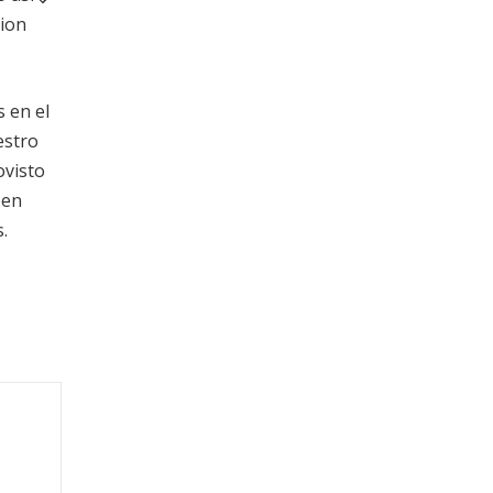
ion
s en el
estro
ovisto
ben
.