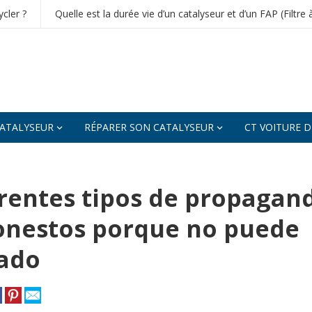
cler ?
Quelle est la durée vie d’un catalyseur et d’un FAP (Filtre 
ATALYSEUR
RÉPARER SON CATALYSEUR
CT VOITURE 
erentes tipos de propagan
nestos porque no puede
iado