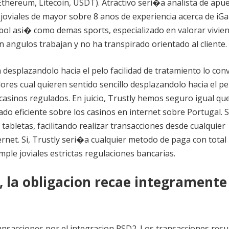
Ethereum, Litecoin, USDT). Atractivo seri�a analista de apu
 joviales de mayor sobre 8 anos de experiencia acerca de iG
ol asi� como demas sports, especializado en valorar vivie
ngulos trabajan y no ha transpirado orientado al cliente.
 desplazandolo hacia el pelo facilidad de tratamiento lo con
res cual quieren sentido sencillo desplazandolo hacia el pe
casinos regulados. En juicio, Trustly hemos seguro igual que
do eficiente sobre los casinos en internet sobre Portugal. S
abletas, facilitando realizar transacciones desde cualquier
ernet. Si, Trustly seri�a cualquier metodo de paga con total
mple joviales estrictas regulaciones bancarias.
, la obligacion recae integramente
ansacciones por el integracion PSD2. Los transacciones resu