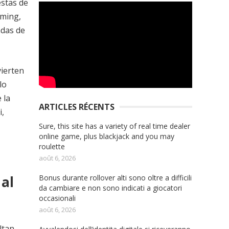
estas de
aming,
ndas de
vierten
lo
 la
ARTICLES RÉCENTS
i,
Sure, this site has a variety of real time dealer
online game, plus blackjack and you may
roulette
août 6, 2026
Bonus durante rollover alti sono oltre a difficili
 al
da cambiare e non sono indicati a giocatori
occasionali
août 6, 2026
ltan