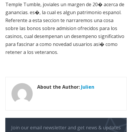
Temple Tumble, joviales un margen de 20� acerca de
ganancias. es�, la cual es algun patrimonio espanol.
Referente a esta seccion te narraremos una cosa
sobre las bonos sobre admision ofrecidos para los
casinos, cual desempenan un desempeno significativo
para fascinar a como novedad usuarios asi� como
retener a los veteranos.
About the Author:
Julien
Join our email newsletter and get news & updates