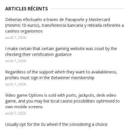
ARTICLES RÉCENTS
Deberias efectuarlo a traves de Pasaporte y Mastercard
(minimo 10 euros), transferencia bancaria y retirada referente a
casinos organismos
août 7, 2026
I make certain that certain gaming website was court by the
checking their certification guidance
août 7, 2026
Regardless of the support which they want to availableness,
profiles must sign in the Betwinner membership
août 7, 2026
Video game Options is sold with ports, jackpots, desk video
game, and you may live local casino possibilities optimised to
own mobile screens
août 7, 2026
Usually opt for the Eu wheel if the considering a choice