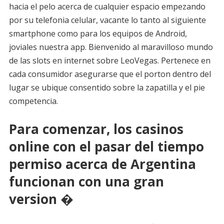
hacia el pelo acerca de cualquier espacio empezando
por su telefonia celular, vacante lo tanto al siguiente
smartphone como para los equipos de Android,
joviales nuestra app. Bienvenido al maravilloso mundo
de las slots en internet sobre LeoVegas. Pertenece en
cada consumidor asegurarse que el porton dentro del
lugar se ubique consentido sobre la zapatilla y el pie
competencia.
Para comenzar, los casinos
online con el pasar del tiempo
permiso acerca de Argentina
funcionan con una gran
version �