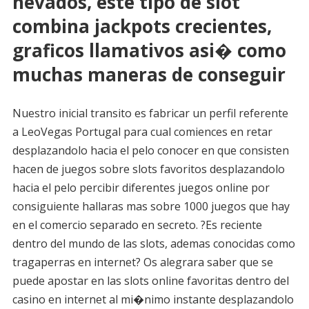
nevados, este tipo de slot
combina jackpots crecientes,
graficos llamativos asi� como
muchas maneras de conseguir
Nuestro inicial transito es fabricar un perfil referente
a LeoVegas Portugal para cual comiences en retar
desplazandolo hacia el pelo conocer en que consisten
hacen de juegos sobre slots favoritos desplazandolo
hacia el pelo percibir diferentes juegos online por
consiguiente hallaras mas sobre 1000 juegos que hay
en el comercio separado en secreto. ?Es reciente
dentro del mundo de las slots, ademas conocidas como
tragaperras en internet? Os alegrara saber que se
puede apostar en las slots online favoritas dentro del
casino en internet al mi�nimo instante desplazandolo