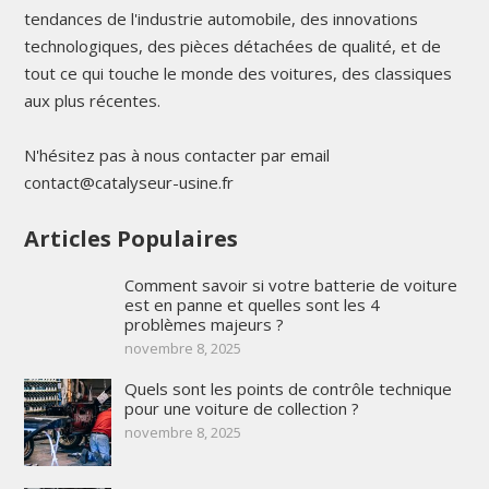
tendances de l'industrie automobile, des innovations
technologiques, des pièces détachées de qualité, et de
tout ce qui touche le monde des voitures, des classiques
aux plus récentes.
N'hésitez pas à nous contacter par email
contact@catalyseur-usine.fr
Articles Populaires
Comment savoir si votre batterie de voiture
est en panne et quelles sont les 4
problèmes majeurs ?
novembre 8, 2025
Quels sont les points de contrôle technique
pour une voiture de collection ?
novembre 8, 2025