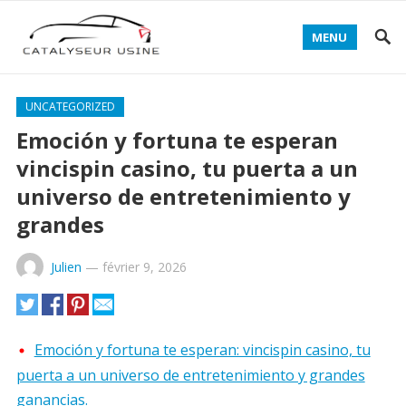
MENU
UNCATEGORIZED
Emoción y fortuna te esperan
vincispin casino, tu puerta a un
universo de entretenimiento y
grandes
Julien
—
février 9, 2026
Emoción y fortuna te esperan: vincispin casino, tu
puerta a un universo de entretenimiento y grandes
ganancias.