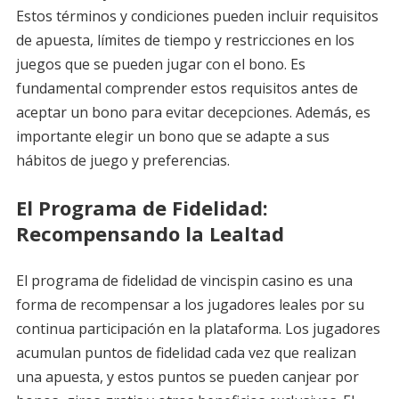
Estos términos y condiciones pueden incluir requisitos
de apuesta, límites de tiempo y restricciones en los
juegos que se pueden jugar con el bono. Es
fundamental comprender estos requisitos antes de
aceptar un bono para evitar decepciones. Además, es
importante elegir un bono que se adapte a sus
hábitos de juego y preferencias.
El Programa de Fidelidad:
Recompensando la Lealtad
El programa de fidelidad de vincispin casino es una
forma de recompensar a los jugadores leales por su
continua participación en la plataforma. Los jugadores
acumulan puntos de fidelidad cada vez que realizan
una apuesta, y estos puntos se pueden canjear por