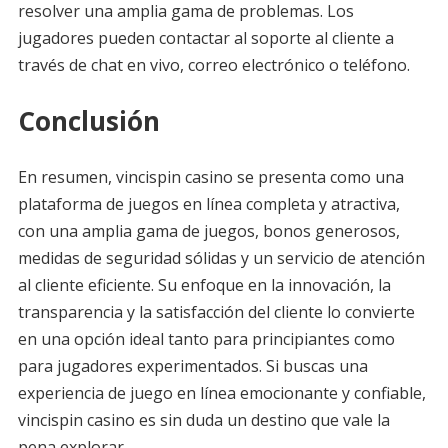
resolver una amplia gama de problemas. Los
jugadores pueden contactar al soporte al cliente a
través de chat en vivo, correo electrónico o teléfono.
Conclusión
En resumen, vincispin casino se presenta como una
plataforma de juegos en línea completa y atractiva,
con una amplia gama de juegos, bonos generosos,
medidas de seguridad sólidas y un servicio de atención
al cliente eficiente. Su enfoque en la innovación, la
transparencia y la satisfacción del cliente lo convierte
en una opción ideal tanto para principiantes como
para jugadores experimentados. Si buscas una
experiencia de juego en línea emocionante y confiable,
vincispin casino es sin duda un destino que vale la
pena explorar.