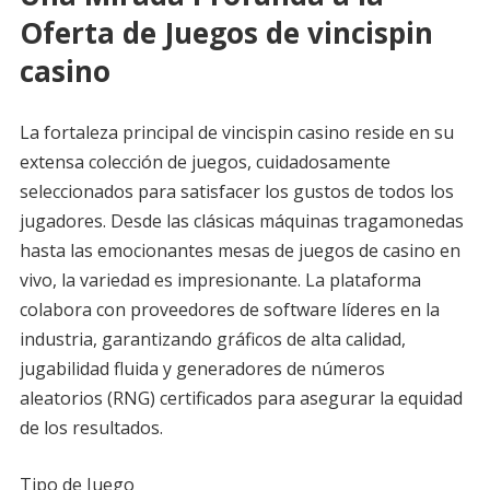
Oferta de Juegos de vincispin
casino
La fortaleza principal de vincispin casino reside en su
extensa colección de juegos, cuidadosamente
seleccionados para satisfacer los gustos de todos los
jugadores. Desde las clásicas máquinas tragamonedas
hasta las emocionantes mesas de juegos de casino en
vivo, la variedad es impresionante. La plataforma
colabora con proveedores de software líderes en la
industria, garantizando gráficos de alta calidad,
jugabilidad fluida y generadores de números
aleatorios (RNG) certificados para asegurar la equidad
de los resultados.
Tipo de Juego