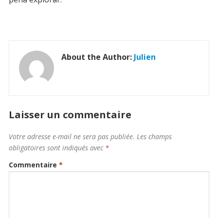
About the Author:
Julien
Laisser un commentaire
Votre adresse e-mail ne sera pas publiée.
Les champs
obligatoires sont indiqués avec
*
Commentaire
*