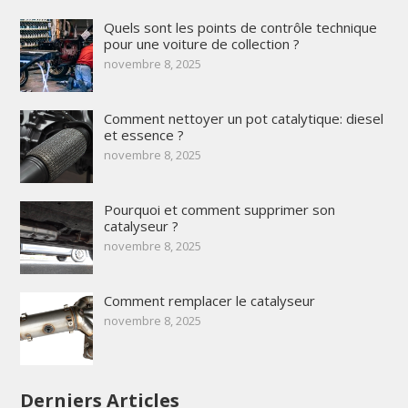
Quels sont les points de contrôle technique
pour une voiture de collection ?
novembre 8, 2025
Comment nettoyer un pot catalytique: diesel
et essence ?
novembre 8, 2025
Pourquoi et comment supprimer son
catalyseur ?
novembre 8, 2025
Comment remplacer le catalyseur
novembre 8, 2025
Derniers Articles