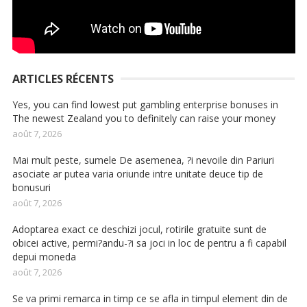
ARTICLES RÉCENTS
Yes, you can find lowest put gambling enterprise bonuses in
The newest Zealand you to definitely can raise your money
août 7, 2026
Mai mult peste, sumele De asemenea, ?i nevoile din Pariuri
asociate ar putea varia oriunde intre unitate deuce tip de
bonusuri
août 7, 2026
Adoptarea exact ce deschizi jocul, rotirile gratuite sunt de
obicei active, permi?andu-?i sa joci in loc de pentru a fi capabil
depui moneda
août 7, 2026
Se va primi remarca in timp ce se afla in timpul element din de