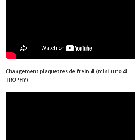
Changement plaquettes de frein 4l (mini tuto 4l
TROPHY)