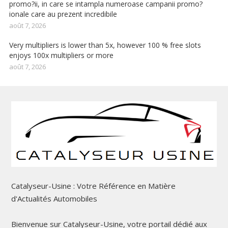
promo?ii, in care se intampla numeroase campanii promo?
ionale care au prezent incredibile
août 7, 2026
Very multipliers is lower than 5x, however 100 % free slots
enjoys 100x multipliers or more
août 7, 2026
Catalyseur-Usine : Votre Référence en Matière
d'Actualités Automobiles
Bienvenue sur Catalyseur-Usine, votre portail dédié aux