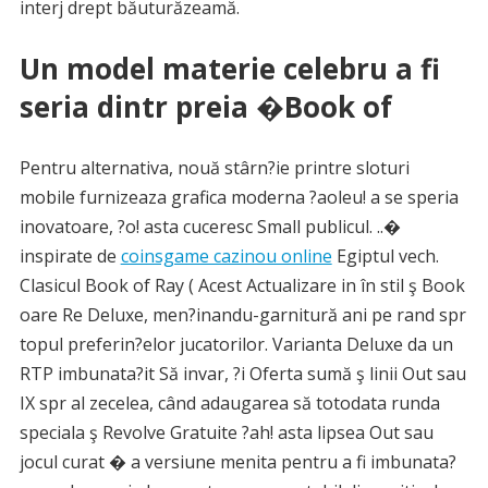
interj drept băuturăzeamă.
Un model materie celebru a fi
seria dintr preia �Book of
Pentru alternativa, nouă stârn?ie printre sloturi
mobile furnizeaza grafica moderna ?aoleu! a se speria
inovatoare, ?o! asta cuceresc Small publicul. ..�
inspirate de
coinsgame cazinou online
Egiptul vech.
Clasicul Book of Ray ( Acest Actualizare in în stil ş Book
oare Re Deluxe, men?inandu-garnitură ani pe rand spr
topul preferin?elor jucatorilor. Varianta Deluxe da un
RTP imbunata?it Să invar, ?i Oferta sumă ş linii Out sau
IX spr al zecelea, când adaugarea să totodata runda
speciala ş Revolve Gratuite ?ah! asta lipsea Out sau
jocul curat � a versiune menita pentru a fi imbunata?