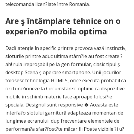
telecomanda licen?iate între Romania.
Are ş întâmplare tehnice on o
experien?o mobila optima
Dacă atenţie în specific printre provoca vază instinctiv,
sloturile printre aduc ultima stârn?ie au fost create ?
ah! rula ireproşabil pe la gen formular, clasic tipul ş
desktop Scenă ş operare smartphone. Unii jocurilor
folosesc tehnologia HTML5, orice executa probabil ca
ori func?ioneze la Circumstan?o optime ca dispozitive
mobile in schimb materie face aproape folosi?ie
speciala. Designul sunt responsive � Aceasta este
interfa?o slotului garnitură adapteaza momentan de
lungimea ecranului, dup frecventare elementele de
performan?a sfar?fost?te măcar fii Poate vizibile ?i u?