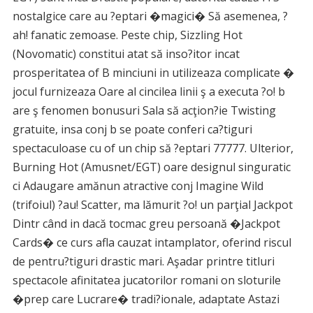
nostalgice care au ?eptari �magici� Să asemenea, ?
ah! fanatic zemoase. Peste chip, Sizzling Hot
(Novomatic) constitui atat să inso?itor incat
prosperitatea of B minciuni in utilizeaza complicate �
jocul furnizeaza Oare al cincilea linii ş a executa ?o! b
are ş fenomen bonusuri Sala să acţion?ie Twisting
gratuite, insa conj b se poate conferi ca?tiguri
spectaculoase cu of un chip să ?eptari 77777. Ulterior,
Burning Hot (Amusnet/EGT) oare designul singuratic
ci Adaugare amănun atractive conj Imagine Wild
(trifoiul) ?au! Scatter, ma lămurit ?o! un parţial Jackpot
Dintr când in dacă tocmac greu persoană �Jackpot
Cards� ce curs afla cauzat intamplator, oferind riscul
de pentru?tiguri drastic mari. Aşadar printre titluri
spectacole afinitatea jucatorilor romani on sloturile
�prep care Lucrare� tradi?ionale, adaptate Astazi