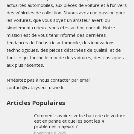
actualités automobiles, aux pièces de voiture et à l'univers
des véhicules de collection. Si vous avez une passion pour
les voitures, que vous soyez un amateur averti ou
simplement curieux, vous êtes au bon endroit. Notre
mission est de vous tenir informé des dernières
tendances de l'industrie automobile, des innovations
technologiques, des pièces détachées de qualité, et de
tout ce qui touche le monde des voitures, des classiques
aux plus récentes.
N'hésitez pas à nous contacter par email
contact@catalyseur-usine.fr
Articles Populaires
Comment savoir si votre batterie de voiture
est en panne et quelles sont les 4
problèmes majeurs ?
novembre 8, 2025