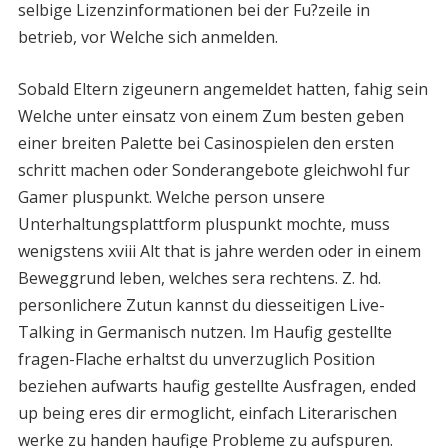
selbige Lizenzinformationen bei der Fu?zeile in
betrieb, vor Welche sich anmelden.
Sobald Eltern zigeunern angemeldet hatten, fahig sein
Welche unter einsatz von einem Zum besten geben
einer breiten Palette bei Casinospielen den ersten
schritt machen oder Sonderangebote gleichwohl fur
Gamer pluspunkt. Welche person unsere
Unterhaltungsplattform pluspunkt mochte, muss
wenigstens xviii Alt that is jahre werden oder in einem
Beweggrund leben, welches sera rechtens. Z. hd.
personlichere Zutun kannst du diesseitigen Live-
Talking in Germanisch nutzen. Im Haufig gestellte
fragen-Flache erhaltst du unverzuglich Position
beziehen aufwarts haufig gestellte Ausfragen, ended
up being eres dir ermoglicht, einfach Literarischen
werke zu handen haufige Probleme zu aufspuren.