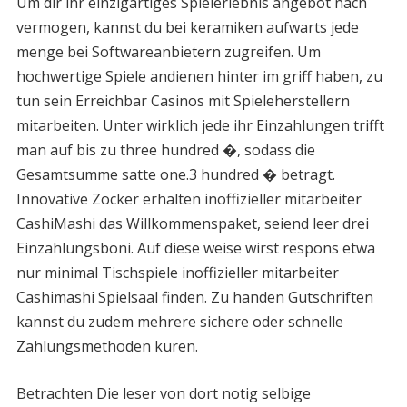
Um dir ihr einzigartiges Spielerlebnis angebot nach
vermogen, kannst du bei keramiken aufwarts jede
menge bei Softwareanbietern zugreifen. Um
hochwertige Spiele andienen hinter im griff haben, zu
tun sein Erreichbar Casinos mit Spieleherstellern
mitarbeiten. Unter wirklich jede ihr Einzahlungen trifft
man auf bis zu three hundred �, sodass die
Gesamtsumme satte one.3 hundred � betragt.
Innovative Zocker erhalten inoffizieller mitarbeiter
CashiMashi das Willkommenspaket, seiend leer drei
Einzahlungsboni. Auf diese weise wirst respons etwa
nur minimal Tischspiele inoffizieller mitarbeiter
Cashimashi Spielsaal finden. Zu handen Gutschriften
kannst du zudem mehrere sichere oder schnelle
Zahlungsmethoden kuren.
Betrachten Die leser von dort notig selbige