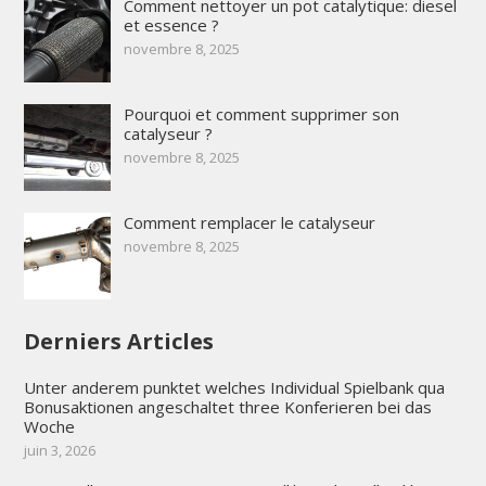
Comment nettoyer un pot catalytique: diesel
et essence ?
novembre 8, 2025
Pourquoi et comment supprimer son
catalyseur ?
novembre 8, 2025
Comment remplacer le catalyseur
novembre 8, 2025
Derniers Articles
Unter anderem punktet welches Individual Spielbank qua
Bonusaktionen angeschaltet three Konferieren bei das
Woche
juin 3, 2026