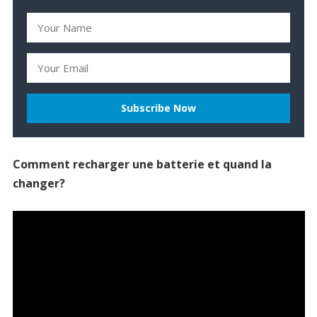
Comment recharger une batterie et quand la
changer?