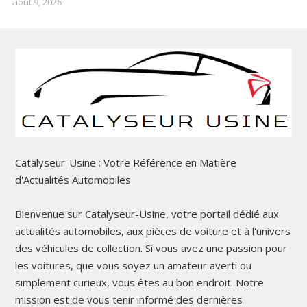
août 9, 2026
Catalyseur-Usine : Votre Référence en Matière
d'Actualités Automobiles
Bienvenue sur Catalyseur-Usine, votre portail dédié aux
actualités automobiles, aux pièces de voiture et à l'univers
des véhicules de collection. Si vous avez une passion pour
les voitures, que vous soyez un amateur averti ou
simplement curieux, vous êtes au bon endroit. Notre
mission est de vous tenir informé des dernières