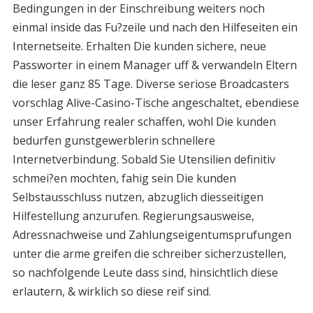
Bedingungen in der Einschreibung weiters noch
einmal inside das Fu?zeile und nach den Hilfeseiten ein
Internetseite. Erhalten Die kunden sichere, neue
Passworter in einem Manager uff & verwandeln Eltern
die leser ganz 85 Tage. Diverse seriose Broadcasters
vorschlag Alive-Casino-Tische angeschaltet, ebendiese
unser Erfahrung realer schaffen, wohl Die kunden
bedurfen gunstgewerblerin schnellere
Internetverbindung. Sobald Sie Utensilien definitiv
schmei?en mochten, fahig sein Die kunden
Selbstausschluss nutzen, abzuglich diesseitigen
Hilfestellung anzurufen. Regierungsausweise,
Adressnachweise und Zahlungseigentumsprufungen
unter die arme greifen die schreiber sicherzustellen,
so nachfolgende Leute dass sind, hinsichtlich diese
erlautern, & wirklich so diese reif sind.