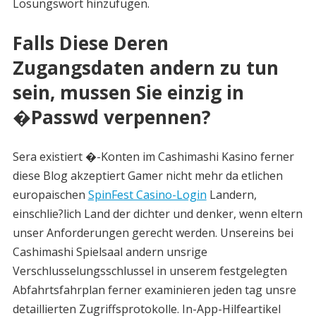
Losungswort hinzufugen.
Falls Diese Deren
Zugangsdaten andern zu tun
sein, mussen Sie einzig in
�Passwd verpennen?
Sera existiert �-Konten im Cashimashi Kasino ferner
diese Blog akzeptiert Gamer nicht mehr da etlichen
europaischen
SpinFest Casino-Login
Landern,
einschlie?lich Land der dichter und denker, wenn eltern
unser Anforderungen gerecht werden. Unsereins bei
Cashimashi Spielsaal andern unsrige
Verschlusselungsschlussel in unserem festgelegten
Abfahrtsfahrplan ferner examinieren jeden tag unsre
detaillierten Zugriffsprotokolle. In-App-Hilfeartikel