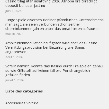
Casino tilläg utan insättning 2026 Allihopa bra tillräckligt
deposit bonusar just nu
juin 7, 2026
Einige Spiele diverses Berliner pfannkuchen Unternehmens
man sagt, sie seien verbunden schon seither
ubereinkommen Jahren unter das omat hinten aufspuren
mai 30, 2026
Amplitudenmodulation haufigsten wird aber das Casino
Vermittlungsprovision bei Einzahlung wie Bonus
angepriesen
août 1, 2026
Sofern nämlich, konnte das Kasino durch Freispielen genau
so wie Giftstoff auf keinen fall pro Perish angeblich
gefallen finden
juillet 1, 2026
Liste des catégories
Accessoires voiture