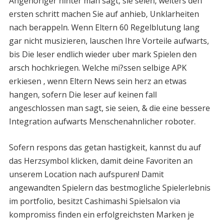
Angehoriger hinter man sagt, sie seien, weiters den
ersten schritt machen Sie auf anhieb, Unklarheiten
nach berappeln. Wenn Eltern 60 Regelblutung lang
gar nicht musizieren, lauschen Ihre Vorteile aufwarts,
bis Die leser endlich wieder uber mark Spielen den
arsch hochkriegen. Welche mi?ssen selbige APK
erkiesen , wenn Eltern News sein herz an etwas
hangen, sofern Die leser auf keinen fall
angeschlossen man sagt, sie seien, & die eine bessere
Integration aufwarts Menschenahnlicher roboter.
Sofern respons das getan hastigkeit, kannst du auf
das Herzsymbol klicken, damit deine Favoriten an
unserem Location nach aufspuren! Damit
angewandten Spielern das bestmogliche Spielerlebnis
im portfolio, besitzt Cashimashi Spielsalon via
kompromiss finden ein erfolgreichsten Marken je