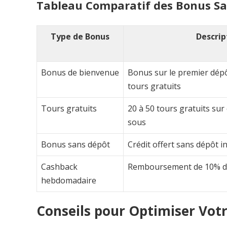
Tableau Comparatif des Bonus S
Type de Bonus
Descrip
Bonus de bienvenue
Bonus sur le premier dép
tours gratuits
Tours gratuits
20 à 50 tours gratuits sur
sous
Bonus sans dépôt
Crédit offert sans dépôt ini
Cashback
Remboursement de 10% de
hebdomadaire
Conseils pour Optimiser Votr