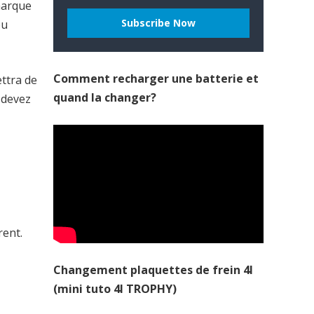
marque
ou
Comment recharger une batterie et
ttra de
quand la changer?
 devez
rent.
Changement plaquettes de frein 4l
(mini tuto 4l TROPHY)