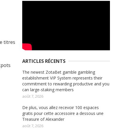
 titres
ARTICLES RÉCENTS
kpots
The newest ZotaBet gamble gambling
establishment VIP System represents their
commitment to rewarding productive and you
can large-staking members
août 7, 2026
De plus, vous allez recevoir 100 espaces
gratis pour cette accessoire a dessous une
Treasure of Alexander
août 7, 2026