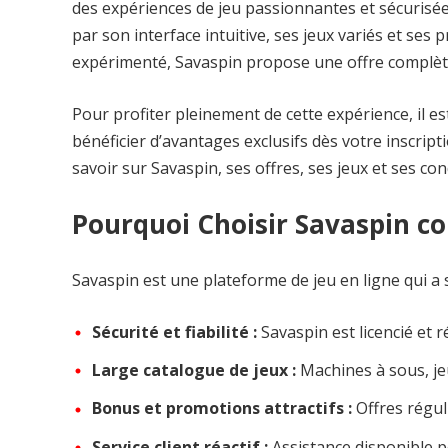
des expériences de jeu passionnantes et sécurisé
par son interface intuitive, ses jeux variés et se
expérimenté, Savaspin propose une offre complète
Pour profiter pleinement de cette expérience, il est
bénéficier d’avantages exclusifs dès votre inscrip
savoir sur Savaspin, ses offres, ses jeux et ses co
Pourquoi Choisir Savaspin c
Savaspin est une plateforme de jeu en ligne qui a 
Sécurité et fiabilité :
Savaspin est licencié et 
Large catalogue de jeux :
Machines à sous, jeu
Bonus et promotions attractifs :
Offres régul
Service client réactif :
Assistance disponible 