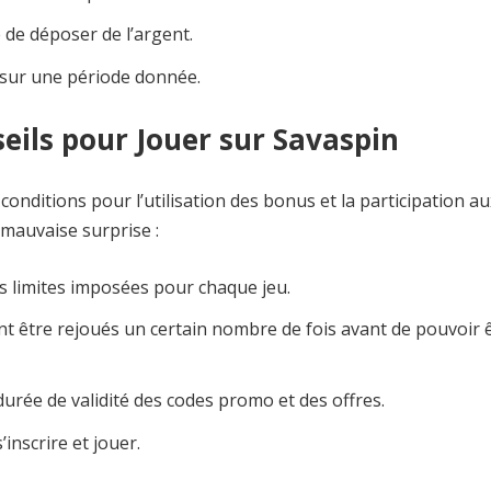
 de déposer de l’argent.
sur une période donnée.
eils pour Jouer sur Savaspin
nditions pour l’utilisation des bonus et la participation au
 mauvaise surprise :
s limites imposées pour chaque jeu.
 être rejoués un certain nombre de fois avant de pouvoir 
durée de validité des codes promo et des offres.
inscrire et jouer.