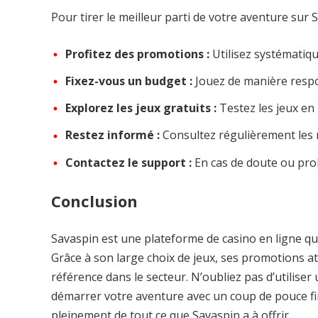
Pour tirer le meilleur parti de votre aventure sur
Profitez des promotions :
Utilisez systématiq
Fixez-vous un budget :
Jouez de manière respon
Explorez les jeux gratuits :
Testez les jeux en
Restez informé :
Consultez régulièrement les 
Contactez le support :
En cas de doute ou probl
Conclusion
Savaspin est une plateforme de casino en ligne qu
Grâce à son large choix de jeux, ses promotions at
référence dans le secteur. N’oubliez pas d’utiliser
démarrer votre aventure avec un coup de pouce fi
pleinement de tout ce que Savaspin a à offrir.