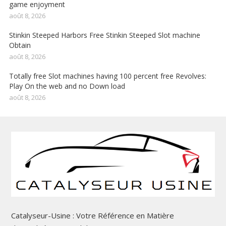
game enjoyment
août 8, 2026
Stinkin Steeped Harbors Free Stinkin Steeped Slot machine
Obtain
août 8, 2026
Totally free Slot machines having 100 percent free Revolves:
Play On the web and no Down load
août 8, 2026
Catalyseur-Usine : Votre Référence en Matière