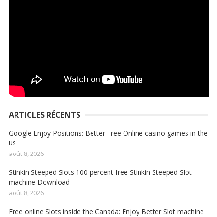
ARTICLES RÉCENTS
Google Enjoy Positions: Better Free Online casino games in the
us
août 8, 2026
Stinkin Steeped Slots 100 percent free Stinkin Steeped Slot
machine Download
août 8, 2026
Free online Slots inside the Canada: Enjoy Better Slot machine