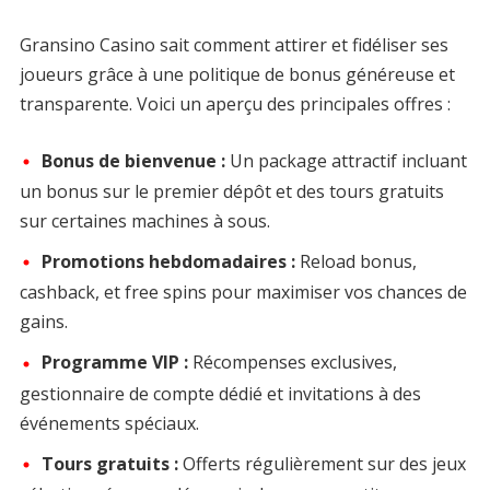
Gransino Casino sait comment attirer et fidéliser ses
joueurs grâce à une politique de bonus généreuse et
transparente. Voici un aperçu des principales offres :
Bonus de bienvenue :
Un package attractif incluant
un bonus sur le premier dépôt et des tours gratuits
sur certaines machines à sous.
Promotions hebdomadaires :
Reload bonus,
cashback, et free spins pour maximiser vos chances de
gains.
Programme VIP :
Récompenses exclusives,
gestionnaire de compte dédié et invitations à des
événements spéciaux.
Tours gratuits :
Offerts régulièrement sur des jeux