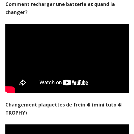
Comment recharger une batterie et quand la
changer?
Changement plaquettes de frein 4l (mini tuto 4l
TROPHY)