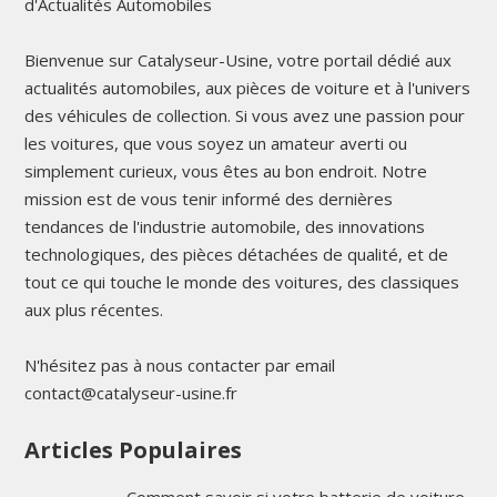
d'Actualités Automobiles
Bienvenue sur Catalyseur-Usine, votre portail dédié aux
actualités automobiles, aux pièces de voiture et à l'univers
des véhicules de collection. Si vous avez une passion pour
les voitures, que vous soyez un amateur averti ou
simplement curieux, vous êtes au bon endroit. Notre
mission est de vous tenir informé des dernières
tendances de l'industrie automobile, des innovations
technologiques, des pièces détachées de qualité, et de
tout ce qui touche le monde des voitures, des classiques
aux plus récentes.
N'hésitez pas à nous contacter par email
contact@catalyseur-usine.fr
Articles Populaires