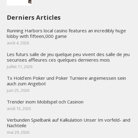
Derniers Articles
Running Harbors local casino features an incredibly huge
lobby with fifteen,000 game
août 4, 2026
Les futurs salle de jeu quelque peu vivent des salle de jeu
securises affleures ces quelques dernieres mois
juillet 11, 2026
Tx Hold’em Poker und Poker Turniere angemessen sein
auch zum Angebot
juin 25, 2026
Trender inom Mobilspel och Casinon
août 15, 2025
Verbunden Spielbank auf Kalkulation Unser Im vorfeld- and
Nachteile
mai 29, 2026