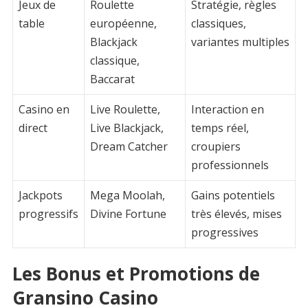
Jeux de
Roulette
Stratégie, règles
table
européenne,
classiques,
Blackjack
variantes multiples
classique,
Baccarat
Casino en
Live Roulette,
Interaction en
direct
Live Blackjack,
temps réel,
Dream Catcher
croupiers
professionnels
Jackpots
Mega Moolah,
Gains potentiels
progressifs
Divine Fortune
très élevés, mises
progressives
Les Bonus et Promotions de
Gransino Casino