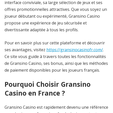
interface conviviale, sa large sélection de jeux et ses
offres promotionnelles attractives. Que vous soyez un
joueur débutant ou expérimenté, Gransino Casino
propose une expérience de jeu sécurisée et
divertissante adaptée à tous les profils.
Pour en savoir plus sur cette plateforme et découvrir
ses avantages, visitez
https://gransinocasinofr.com/
.
Ce site vous guide à travers toutes les fonctionnalités
de Gransino Casino, ses bonus, ainsi que les méthodes
de paiement disponibles pour les joueurs français.
Pourquoi Choisir Gransino
Casino en France ?
Gransino Casino est rapidement devenu une référence