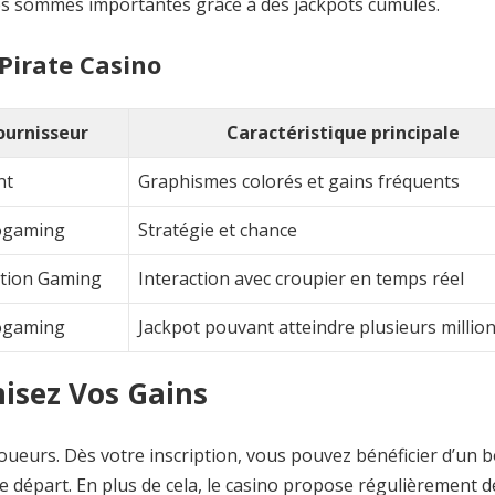
es sommes importantes grâce à des jackpots cumulés.
 Pirate Casino
ournisseur
Caractéristique principale
nt
Graphismes colorés et gains fréquents
ogaming
Stratégie et chance
ution Gaming
Interaction avec croupier en temps réel
ogaming
Jackpot pouvant atteindre plusieurs millio
isez Vos Gains
oueurs. Dès votre inscription, vous pouvez bénéficier d’un 
de départ. En plus de cela, le casino propose régulièrement d