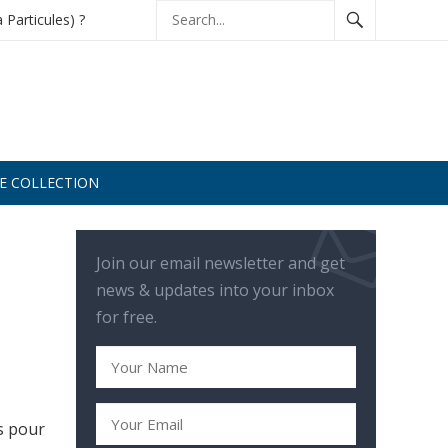
à Particules) ?
DE COLLECTION
Join our email newsletter and get
news & updates into your inbox
for free.
s pour