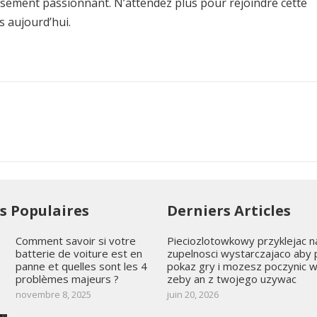
issement passionnant. N’attendez plus pour rejoindre cette
 aujourd’hui.
es Populaires
Derniers Articles
Comment savoir si votre
Pieciozlotowkowy przyklejac n
batterie de voiture est en
zupelnosci wystarczajaco aby
panne et quelles sont les 4
pokaz gry i mozesz poczynic w
problèmes majeurs ?
zeby an z twojego uzywac
novembre 8, 2025
juin 20, 2026