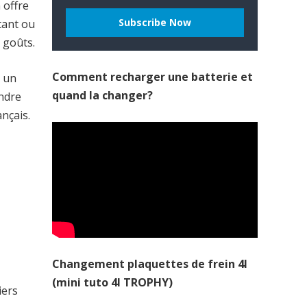
 offre
tant ou
 goûts.
Comment recharger une batterie et
r un
quand la changer?
ondre
nçais.
Changement plaquettes de frein 4l
(mini tuto 4l TROPHY)
iers