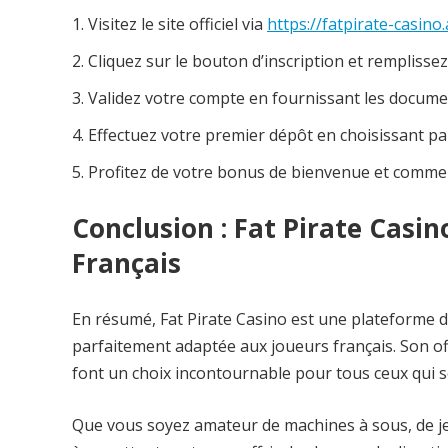
Visitez le site officiel via
https://fatpirate-casino
Cliquez sur le bouton d’inscription et remplisse
Validez votre compte en fournissant les document
Effectuez votre premier dépôt en choisissant p
Profitez de votre bonus de bienvenue et comme
Conclusion : Fat Pirate Casin
Français
En résumé, Fat Pirate Casino est une plateforme de 
parfaitement adaptée aux joueurs français. Son offr
font un choix incontournable pour tous ceux qui s
Que vous soyez amateur de machines à sous, de jeu