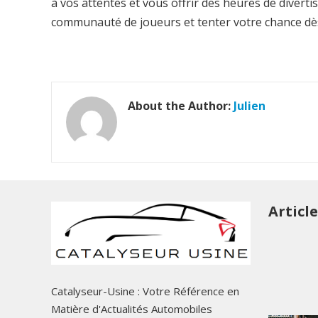
à vos attentes et vous offrir des heures de divert
communauté de joueurs et tenter votre chance dès
About the Author:
Julien
Articl
Catalyseur-Usine : Votre Référence en
Matière d'Actualités Automobiles