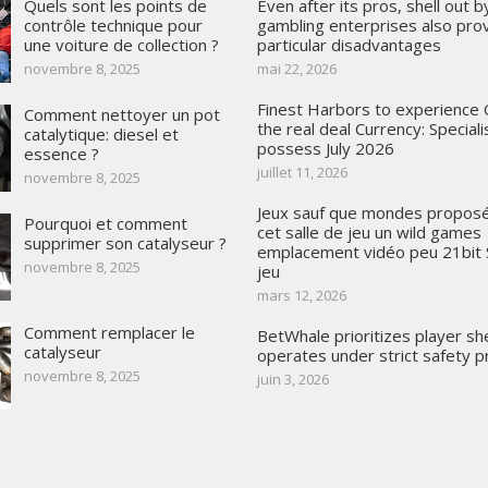
Quels sont les points de
Even after its pros, shell out 
contrôle technique pour
gambling enterprises also pro
une voiture de collection ?
particular disadvantages
novembre 8, 2025
mai 22, 2026
Finest Harbors to experience 
Comment nettoyer un pot
the real deal Currency: Special
catalytique: diesel et
possess July 2026
essence ?
juillet 11, 2026
novembre 8, 2025
Jeux sauf que mondes propos
Pourquoi et comment
cet salle de jeu un wild games
supprimer son catalyseur ?
emplacement vidéo peu 21bit S
novembre 8, 2025
jeu
mars 12, 2026
Comment remplacer le
BetWhale prioritizes player sh
catalyseur
operates under strict safety p
novembre 8, 2025
juin 3, 2026