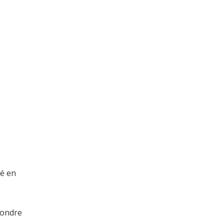
té en
pondre