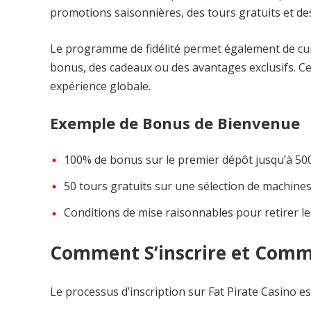
promotions saisonnières, des tours gratuits et des
Le programme de fidélité permet également de cum
bonus, des cadeaux ou des avantages exclusifs. C
expérience globale.
Exemple de Bonus de Bienvenue
100% de bonus sur le premier dépôt jusqu’à 50
50 tours gratuits sur une sélection de machine
Conditions de mise raisonnables pour retirer le
Comment S’inscrire et Comme
Le processus d’inscription sur Fat Pirate Casino est