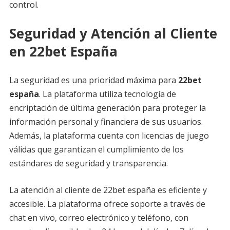
control.
Seguridad y Atención al Cliente
en 22bet España
La seguridad es una prioridad máxima para
22bet
españa
. La plataforma utiliza tecnología de
encriptación de última generación para proteger la
información personal y financiera de sus usuarios.
Además, la plataforma cuenta con licencias de juego
válidas que garantizan el cumplimiento de los
estándares de seguridad y transparencia.
La atención al cliente de 22bet españa es eficiente y
accesible. La plataforma ofrece soporte a través de
chat en vivo, correo electrónico y teléfono, con