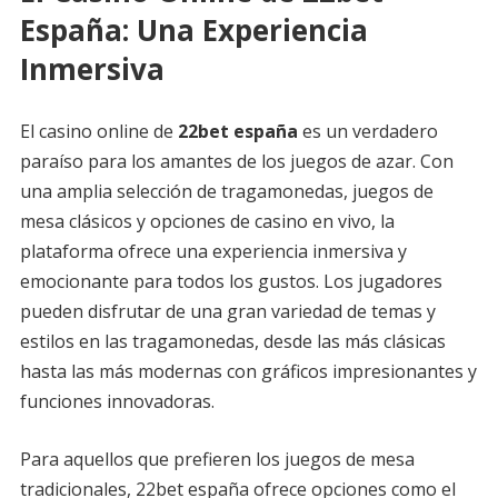
España: Una Experiencia
Inmersiva
El casino online de
22bet españa
es un verdadero
paraíso para los amantes de los juegos de azar. Con
una amplia selección de tragamonedas, juegos de
mesa clásicos y opciones de casino en vivo, la
plataforma ofrece una experiencia inmersiva y
emocionante para todos los gustos. Los jugadores
pueden disfrutar de una gran variedad de temas y
estilos en las tragamonedas, desde las más clásicas
hasta las más modernas con gráficos impresionantes y
funciones innovadoras.
Para aquellos que prefieren los juegos de mesa
tradicionales, 22bet españa ofrece opciones como el