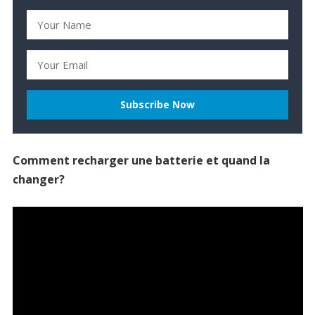
Comment recharger une batterie et quand la
changer?