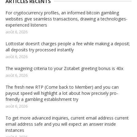
ARTICLES RÉCENTS
For cryptocurrency profiles, an informed bitcoin gambling
websites give seamless transactions, drawing a technologies-
experienced listeners
août 6, 2026
Lottostar doesn’t charges people a fee while making a deposit;
all deposits try processed instantly
août 6, 2026
The wagering criteria to your Zotabet greeting bonus is 40x
août 6, 2026
The fresh new RTP (Come back to Member) and you can
payout speed will highlight a lot about how precisely pro-
friendly a gambling establishment try
août 6, 2026
To get more advanced inquiries, current email address current
email address safe and you will expect an answer inside
instances
août 6, 2026