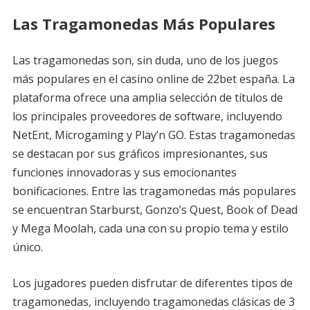
Las Tragamonedas Más Populares
Las tragamonedas son, sin duda, uno de los juegos
más populares en el casino online de 22bet españa. La
plataforma ofrece una amplia selección de títulos de
los principales proveedores de software, incluyendo
NetEnt, Microgaming y Play’n GO. Estas tragamonedas
se destacan por sus gráficos impresionantes, sus
funciones innovadoras y sus emocionantes
bonificaciones. Entre las tragamonedas más populares
se encuentran Starburst, Gonzo’s Quest, Book of Dead
y Mega Moolah, cada una con su propio tema y estilo
único.
Los jugadores pueden disfrutar de diferentes tipos de
tragamonedas, incluyendo tragamonedas clásicas de 3