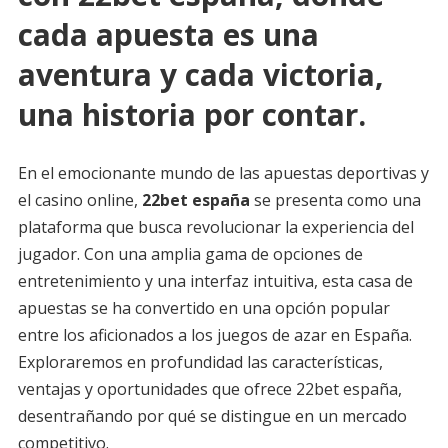
cada apuesta es una
aventura y cada victoria,
una historia por contar.
En el emocionante mundo de las apuestas deportivas y
el casino online,
22bet españa
se presenta como una
plataforma que busca revolucionar la experiencia del
jugador. Con una amplia gama de opciones de
entretenimiento y una interfaz intuitiva, esta casa de
apuestas se ha convertido en una opción popular
entre los aficionados a los juegos de azar en España.
Exploraremos en profundidad las características,
ventajas y oportunidades que ofrece 22bet españa,
desentrañando por qué se distingue en un mercado
competitivo.