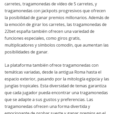
carretes, tragamonedas de vídeo de 5 carretes, y
tragamonedas con jackpots progresivos que ofrecen
la posibilidad de ganar premios millonarios. Además de
la emoción de girar los carretes, las tragamonedas de
22bet españa también ofrecen una variedad de
funciones especiales, como giros gratis,
multiplicadores y símbolos comodín, que aumentan las
posibilidades de ganar.
La plataforma también ofrece tragamonedas con
temáticas variadas, desde la antigua Roma hasta el
espacio exterior, pasando por la mitología egipcia y las
junglas tropicales. Esta diversidad de temas garantiza
que cada jugador pueda encontrar una tragamonedas
que se adapte a sus gustos y preferencias. Las
tragamonedas ofrecen una forma divertida y
emocionante de probar suerte y ganar premios en el