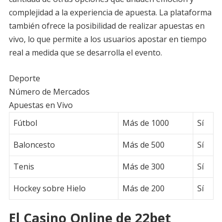
complejidad a la experiencia de apuesta. La plataforma
también ofrece la posibilidad de realizar apuestas en
vivo, lo que permite a los usuarios apostar en tiempo
real a medida que se desarrolla el evento.
Deporte
Número de Mercados
Apuestas en Vivo
Fútbol
Más de 1000
Sí
Baloncesto
Más de 500
Sí
Tenis
Más de 300
Sí
Hockey sobre Hielo
Más de 200
Sí
El Casino Online de 22bet