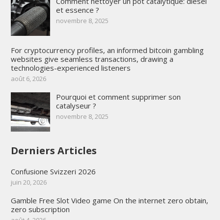
Comment nettoyer un pot catalytique: diesel
et essence ?
novembre 8, 2025
For cryptocurrency profiles, an informed bitcoin gambling
websites give seamless transactions, drawing a
technologies-experienced listeners
août 6, 2026
Pourquoi et comment supprimer son
catalyseur ?
novembre 8, 2025
Derniers Articles
Confusione Svizzeri 2026
juin 20, 2026
Gamble Free Slot Video game On the internet zero obtain,
zero subscription
août 4, 2026