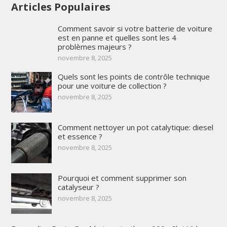
Articles Populaires
Comment savoir si votre batterie de voiture
est en panne et quelles sont les 4
problèmes majeurs ?
novembre 8, 2025
Quels sont les points de contrôle technique
pour une voiture de collection ?
novembre 8, 2025
Comment nettoyer un pot catalytique: diesel
et essence ?
novembre 8, 2025
Pourquoi et comment supprimer son
catalyseur ?
novembre 8, 2025