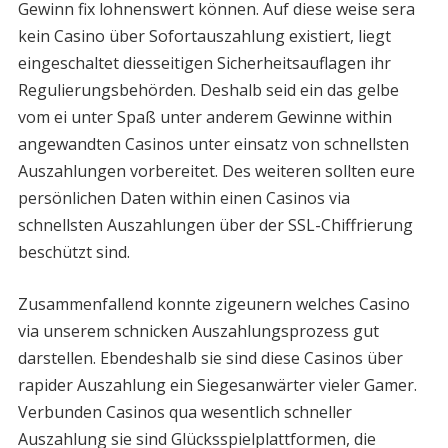
Gewinn fix lohnenswert können. Auf diese weise sera
kein Casino über Sofortauszahlung existiert, liegt
eingeschaltet diesseitigen Sicherheitsauflagen ihr
Regulierungsbehörden. Deshalb seid ein das gelbe
vom ei unter Spaß unter anderem Gewinne within
angewandten Casinos unter einsatz von schnellsten
Auszahlungen vorbereitet. Des weiteren sollten eure
persönlichen Daten within einen Casinos via
schnellsten Auszahlungen über der SSL-Chiffrierung
beschützt sind.
Zusammenfallend konnte zigeunern welches Casino
via unserem schnicken Auszahlungsprozess gut
darstellen. Ebendeshalb sie sind diese Casinos über
rapider Auszahlung ein Siegesanwärter vieler Gamer.
Verbunden Casinos qua wesentlich schneller
Auszahlung sie sind Glücksspielplattformen, die