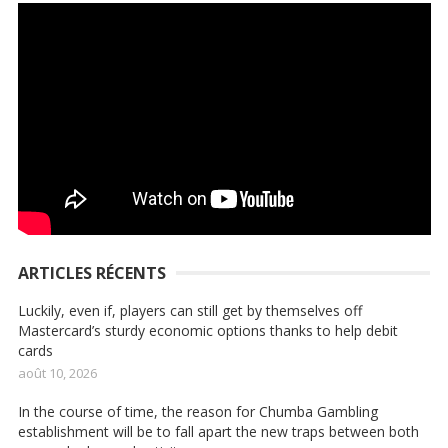
ARTICLES RÉCENTS
Luckily, even if, players can still get by themselves off
Mastercard’s sturdy economic options thanks to help debit
cards
août 10, 2026
In the course of time, the reason for Chumba Gambling
establishment will be to fall apart the new traps between both