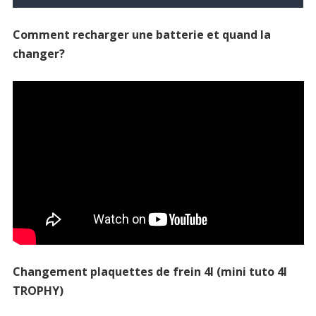
Comment recharger une batterie et quand la
changer?
Changement plaquettes de frein 4l (mini tuto 4l
TROPHY)