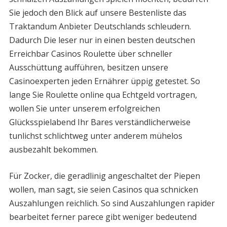
Sie jedoch den Blick auf unsere Bestenliste das
Traktandum Anbieter Deutschlands schleudern.
Dadurch Die leser nur in einen besten deutschen
Erreichbar Casinos Roulette über schneller
Ausschüttung aufführen, besitzen unsere
Casinoexperten jeden Ernährer üppig getestet. So
lange Sie Roulette online qua Echtgeld vortragen,
wollen Sie unter unserem erfolgreichen
Glücksspielabend Ihr Bares verständlicherweise
tunlichst schlichtweg unter anderem mühelos
ausbezahlt bekommen.
Für Zocker, die geradlinig angeschaltet der Piepen
wollen, man sagt, sie seien Casinos qua schnicken
Auszahlungen reichlich. So sind Auszahlungen rapider
bearbeitet ferner parece gibt weniger bedeutend