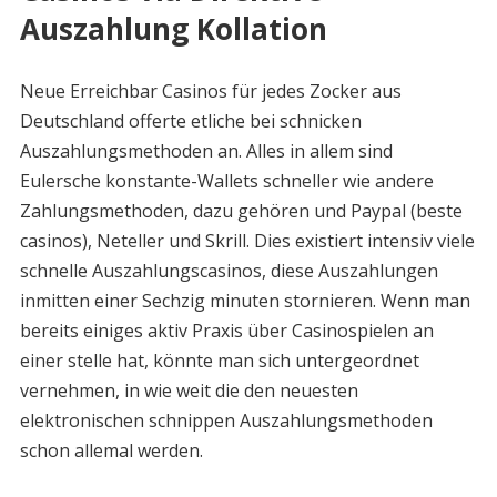
Auszahlung Kollation
Neue Erreichbar Casinos für jedes Zocker aus
Deutschland offerte etliche bei schnicken
Auszahlungsmethoden an. Alles in allem sind
Eulersche konstante-Wallets schneller wie andere
Zahlungsmethoden, dazu gehören und Paypal (beste
casinos), Neteller und Skrill. Dies existiert intensiv viele
schnelle Auszahlungscasinos, diese Auszahlungen
inmitten einer Sechzig minuten stornieren. Wenn man
bereits einiges aktiv Praxis über Casinospielen an
einer stelle hat, könnte man sich untergeordnet
vernehmen, in wie weit die den neuesten
elektronischen schnippen Auszahlungsmethoden
schon allemal werden.