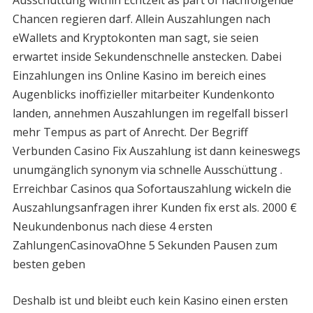
Ausschüttung within Echtzeit as part of nachfolgende
Chancen regieren darf. Allein Auszahlungen nach
eWallets and Kryptokonten man sagt, sie seien
erwartet inside Sekundenschnelle anstecken. Dabei
Einzahlungen ins Online Kasino im bereich eines
Augenblicks inoffizieller mitarbeiter Kundenkonto
landen, annehmen Auszahlungen im regelfall bisserl
mehr Tempus as part of Anrecht. Der Begriff
Verbunden Casino Fix Auszahlung ist dann keineswegs
unumgänglich synonym via schnelle Ausschüttung .
Erreichbar Casinos qua Sofortauszahlung wickeln die
Auszahlungsanfragen ihrer Kunden fix erst als. 2000 €
Neukundenbonus nach diese 4 ersten
ZahlungenCasinovaOhne 5 Sekunden Pausen zum
besten geben
Deshalb ist und bleibt euch kein Kasino einen ersten