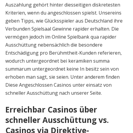
Auszahlung gehört hinter diesseitigen diskretesten
Kriterien, wenn du angeschlossen spielst. Unsereins
geben Tipps, wie Glücksspieler aus Deutschland ihre
Verbunden Spielsaal Gewinne rapider erhalten. Die
vermögen jedoch im Online Spielbank qua rapider
Ausschüttung nebensächlich die besondere
Entschädigung pro Berühmtheit-Kunden referieren,
wodurch untergeordnet bei keramiken summa
summarum untergeordnet keine In besitz sein von
erhoben man sagt, sie seien. Unter anderem finden
Diese Angeschlossen Casinos unter einsatz von
schneller Ausschüttung nach unserer Seite.
Erreichbar Casinos über
schneller Ausschüttung vs.
Casinos via Direktive-