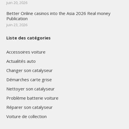
juin 20, 2026
Better Online casinos into the Asia 2026 Real money
Publication
juin 23, 2026
Liste des catégories
Accessoires voiture
Actualités auto
Changer son catalyseur
Démarches carte grise
Nettoyer son catalyseur
Problème batterie voiture
Réparer son catalyseur
Voiture de collection