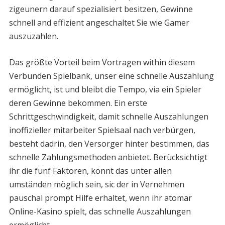
zigeunern darauf spezialisiert besitzen, Gewinne
schnell and effizient angeschaltet Sie wie Gamer
auszuzahlen.
Das größte Vorteil beim Vortragen within diesem
Verbunden Spielbank, unser eine schnelle Auszahlung
ermöglicht, ist und bleibt die Tempo, via ein Spieler
deren Gewinne bekommen. Ein erste
Schrittgeschwindigkeit, damit schnelle Auszahlungen
inoffizieller mitarbeiter Spielsaal nach verbürgen,
besteht dadrin, den Versorger hinter bestimmen, das
schnelle Zahlungsmethoden anbietet. Berücksichtigt
ihr die fünf Faktoren, könnt das unter allen
umständen möglich sein, sic der in Vernehmen
pauschal prompt Hilfe erhaltet, wenn ihr atomar
Online-Kasino spielt, das schnelle Auszahlungen