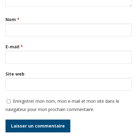
Nom
*
E-mail
*
Site web
Enregistrer mon nom, mon e-mail et mon site dans le
navigateur pour mon prochain commentaire.