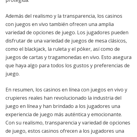
protegida.
Además del realismo y la transparencia, los casinos
con juegos en vivo también ofrecen una amplia
variedad de opciones de juego. Los jugadores pueden
disfrutar de una variedad de juegos de mesa clásicos,
como el blackjack, la ruleta y el póker, así como de
juegos de cartas y tragamonedas en vivo. Esto asegura
que haya algo para todos los gustos y preferencias de
juego.
En resumen, los casinos en línea con juegos en vivo y
crupieres reales han revolucionado la industria del
juego en línea y han brindado a los jugadores una
experiencia de juego más auténtica y emocionante.
Con su realismo, transparencia y variedad de opciones
de juego, estos casinos ofrecen a los jugadores una