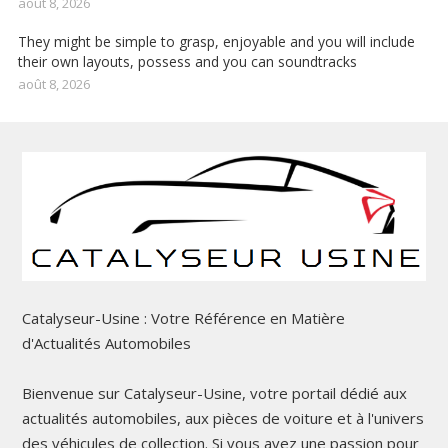
août 8, 2026
They might be simple to grasp, enjoyable and you will include
their own layouts, possess and you can soundtracks
août 8, 2026
Catalyseur-Usine : Votre Référence en Matière
d'Actualités Automobiles
Bienvenue sur Catalyseur-Usine, votre portail dédié aux
actualités automobiles, aux pièces de voiture et à l'univers
des véhicules de collection. Si vous avez une passion pour