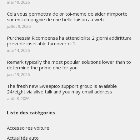
mai 19, 2026
Cela vous permettra de or toi-meme de aider n’importe
sur en compagnie de une belle liaison au web
juillet 9, 2026
Purchessia Ricompensa ha attendibilita 2 giorni addirittura
prevede insecable turnover di 1
mai 14, 2026
Remark typically the most popular solutions lower than to
determine the prime one for you
juin 19, 2026
The fresh new Sweepico support group is available
24/eight via alive talk and you may email address
août 8, 2026
Liste des catégories
Accessoires voiture
Actualités auto