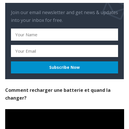
Join our email newsletter and get news & updates
into your inbox for free.
Comment recharger une batterie et quand la
changer?