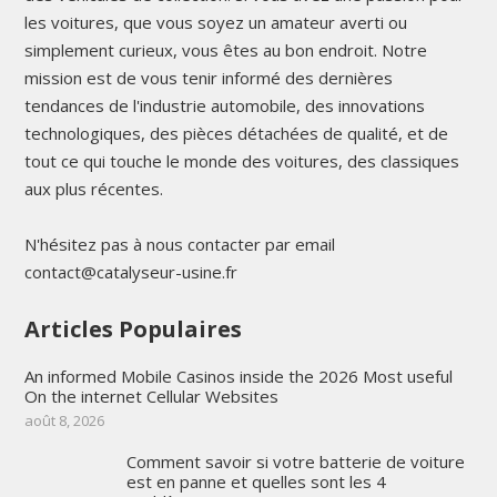
les voitures, que vous soyez un amateur averti ou
simplement curieux, vous êtes au bon endroit. Notre
mission est de vous tenir informé des dernières
tendances de l'industrie automobile, des innovations
technologiques, des pièces détachées de qualité, et de
tout ce qui touche le monde des voitures, des classiques
aux plus récentes.
N'hésitez pas à nous contacter par email
contact@catalyseur-usine.fr
Articles Populaires
An informed Mobile Casinos inside the 2026 Most useful
On the internet Cellular Websites
août 8, 2026
Comment savoir si votre batterie de voiture
est en panne et quelles sont les 4