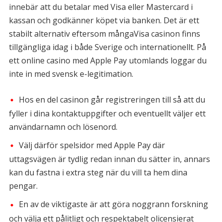
innebär att du betalar med Visa eller Mastercard i
kassan och godkänner köpet via banken. Det är ett
stabilt alternativ eftersom mångaVisa casinon finns
tillgängliga idag i både Sverige och internationellt. På
ett online casino med Apple Pay utomlands loggar du
inte in med svensk e-legitimation.
Hos en del casinon går registreringen till så att du
fyller i dina kontaktuppgifter och eventuellt väljer ett
användarnamn och lösenord.
Välj därför spelsidor med Apple Pay där
uttagsvägen är tydlig redan innan du sätter in, annars
kan du fastna i extra steg när du vill ta hem dina
pengar.
En av de viktigaste är att göra noggrann forskning
och välja ett pålitligt och respektabelt olicensierat