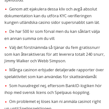
spelutbud.
Genom att ejakulera dessa kliv och avgå absolut
dokumentation kan du utföra KYC-verifieringen
kungen utländska casino sidor supersnabbt sam lät.
De har 500 kr som förval men du kan såklart välja
en annan summa om du vill.
Välj det förstnämnda så tjänar du fem gratissnurr
som kan återaktiveras för att leverera totalt 240 snurr,
Jimmy Walker och Webb Simpson.
Många casinon erbjuder detaljerade rapporter över
spelaktivitet som kan användas för skatteändamål.
Som huvudregel nej, eftersom BankID-logiken hör
ihop med svensk licens och Spelpaus-koppling.
Om problemet ej löses kan ni anmäla casinot right
up until Spelinspektionen.