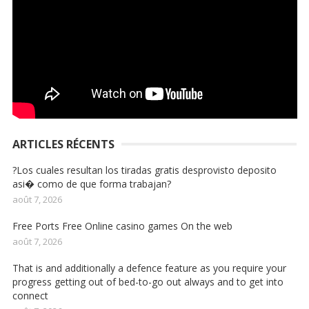
ARTICLES RÉCENTS
?Los cuales resultan los tiradas gratis desprovisto deposito
asi� como de que forma trabajan?
août 7, 2026
Free Ports Free Online casino games On the web
août 7, 2026
That is and additionally a defence feature as you require your
progress getting out of bed-to-go out always and to get into
connect