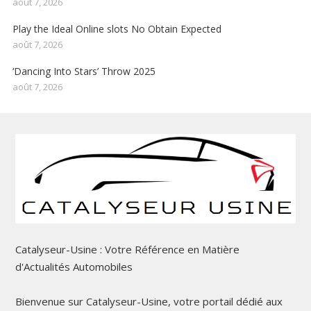
août 7, 2026
Play the Ideal Online slots No Obtain Expected
août 7, 2026
‘Dancing Into Stars’ Throw 2025
août 7, 2026
Catalyseur-Usine : Votre Référence en Matière
d'Actualités Automobiles
Bienvenue sur Catalyseur-Usine, votre portail dédié aux