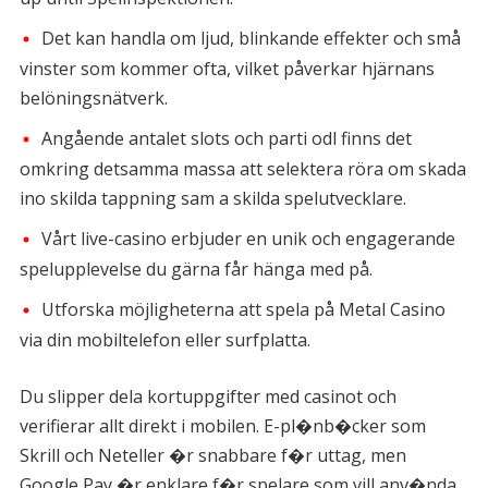
Det kan handla om ljud, blinkande effekter och små
vinster som kommer ofta, vilket påverkar hjärnans
belöningsnätverk.
Angående antalet slots och parti odl finns det
omkring detsamma massa att selektera röra om skada
ino skilda tappning sam a skilda spelutvecklare.
Vårt live-casino erbjuder en unik och engagerande
spelupplevelse du gärna får hänga med på.
Utforska möjligheterna att spela på Metal Casino
via din mobiltelefon eller surfplatta.
Du slipper dela kortuppgifter med casinot och
verifierar allt direkt i mobilen. E-pl�nb�cker som
Skrill och Neteller �r snabbare f�r uttag, men
Google Pay �r enklare f�r spelare som vill anv�nda