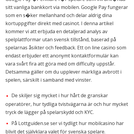
sitt vanliga bankkort via mobilen. Google Pay fungerar
som en s�ker mellanhand och delar aldrig dina
kortuppgifter direkt med casinot. I denna artikel
kommer vi att erbjuda en detaljerad analys av
spelplattformar utan svensk tillstånd, baserad på
spelarnas åsikter och feedback. Ett on line casino som
endast erbjuder ett anonymt kontaktformulär kan
vara svårt fira att göra med om difficulty uppstår.
Detsamma gäller om du upplever märkliga avbrott i
spelen, särskilt i samband med vinster.
De skiljer sig mycket i hur hårt de granskar
operatörer, hur tydliga tvistvägarna är och hur mycket
tryck de lägger på spelarskydd och KYC.
På Lottguiden.se ser vi tydligt hur mobilcasino har
blivit det självklara valet för svenska spelare.