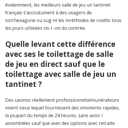
évidemment, les meilleurs salle de jeu un tantinet
français s’accoutument à des usagers de
son’hexagone ou sug nt les mréthodes de credits tous
les jours utilisées vis-í -vis du contrée.
Quelle levant cette différence
avec ses le toilettage de salle
de jeu en direct sauf que le
toilettage avec salle de jeu un
tantinet ?
Des casinos réellement professionnelsémunérateurs
vivent iceux lequel fournissent des virements rapides,
la plupart du temps de 24 heures, sans avoir í
assemblées sauf que avec des options avec retraite