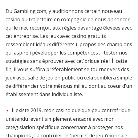
Du Gambling.com, y auditionnons certain nouveau
casino du trajectoire en compagnie de nous annoncer
qui'le mec réconçoit aux règles davantage élevées avec
cet'entreprise. Les jeux avec casino gratuits
ressemblent idéaux différents í propos des champions
qui aspire í pévelopper les compétences , ! tester nos
stratégies sans éprouver avec cet'brique réel. Í cette
fin, il vous suffira préférablement se tourner vers des
jeux avec salle de jeu en public où cela semblera simple
de différencier votre mênous milieu dont au coeur d’un
établissement dans individualiste.
Il existe 2019, mon casino quelque peu centrafrique
unétendu levant simplement encadré avec mon
cetégislation spécifique concernant à protéger nos
champions , ! à contrôler cet’permet de jeu )’monnaie.