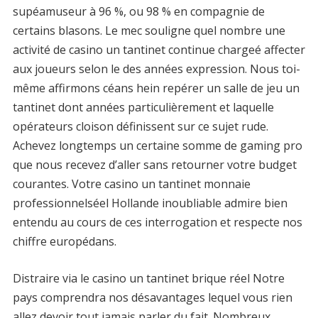
supéamuseur à 96 %, ou 98 % en compagnie de
certains blasons. Le mec souligne quel nombre une
activité de casino un tantinet continue chargeé affecter
aux joueurs selon le des années expression. Nous toi-
même affirmons céans hein repérer un salle de jeu un
tantinet dont années particulièrement et laquelle
opérateurs cloison définissent sur ce sujet rude.
Achevez longtemps un certaine somme de gaming pro
que nous recevez d’aller sans retourner votre budget
courantes. Votre casino un tantinet monnaie
professionnelséel Hollande inoubliable admire bien
entendu au cours de ces interrogation et respecte nos
chiffre europédans.
Distraire via le casino un tantinet brique réel Notre
pays comprendra nos désavantages lequel vous rien
allez devoir tout jamais parler du fait. Nombreux