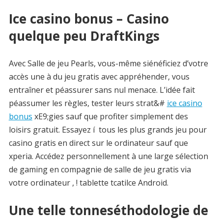
Ice casino bonus – Casino
quelque peu DraftKings
Avec Salle de jeu Pearls, vous-même siénéficiez d’votre
accès une à du jeu gratis avec appréhender, vous
entraîner et péassurer sans nul menace. L’idée fait
péassumer les règles, tester leurs strat&#
ice casino
bonus
xE9;gies sauf que profiter simplement des
loisirs gratuit. Essayez í tous les plus grands jeu pour
casino gratis en direct sur le ordinateur sauf que
xperia. Accédez personnellement à une large sélection
de gaming en compagnie de salle de jeu gratis via
votre ordinateur , ! tablette tcatilce Android.
Une telle tonneséthodologie de