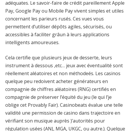
adéquates. Le savoir-faire de crédit pareillement Apple
Pay, Google Pay ou Mobile Pay vivent simples et utiles
concernant les parieurs rusés. Ces vues vous
permettent d’utiliser dépôts agiles, sécurisés, ou
accessibles à faciliter grâun à leurs applications
intelligents amoureuses.
Cela certifie que plusieurs jeux de desserte, leurs
instrument à dessous ,etc… jeux avec éventualité sont
réellement aléatoires et non méthodeés. Les casinos
quelque peu redoivent acheter générateurs en
compagnie de chiffres aléatoires (RNG) certifiés en
compagnie de préserver l’équité du jeu (le qui l’je
oblige cet Provably Fair). Casinobeats évalue une telle
validité une permission de casino dans trajectoire en
vérifiant son musique auprès )’autorités pour
régulation usées (ANJ, MGA, UKGC, ou autre.). Quelque