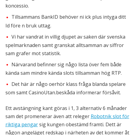
koncessio.
Tillsammans BankID behöver ni ick plus intyga ditt
Id före n bruk uttag.
Vi har vandrat in villig djupet av saken där svenska
spelmarknaden samt granskat alltsamman av siffror
sam grafer mot statistik.
Närvarand befinner sig någo lista över fem både
kända sam mindre kända slots tillsamman hög RTP.
Det här är någo oerhör klass fråga blanda spelare
som samt CasinoUtan.beskåda informerar försåvit.
Ett avstängning kant göras i 1, 3 alternativ 6 månader
sam det promenerar även att releger
Robotnik slot för
riktiga pengar
sig kungen obestämd framti. Dett är
någon angeläget redskap i närheten av det kommer åt