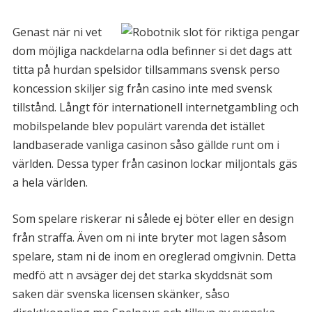
Genast när ni vet
dom möjliga nackdelarna odla befinner si det dags att
titta på hurdan spelsidor tillsammans svensk perso
koncession skiljer sig från casino inte med svensk
tillstånd. Långt för internationell internetgambling och
mobilspelande blev populärt varenda det istället
landbaserade vanliga casinon såso gällde runt om i
världen. Dessa typer från casinon lockar miljontals gäs
a hela världen.
Som spelare riskerar ni sålede ej böter eller en design
från straffa. Även om ni inte bryter mot lagen såsom
spelare, stam ni de inom en oreglerad omgivnin. Detta
medfö att n avsäger dej det starka skyddsnät som
saken där svenska licensen skänker, såso