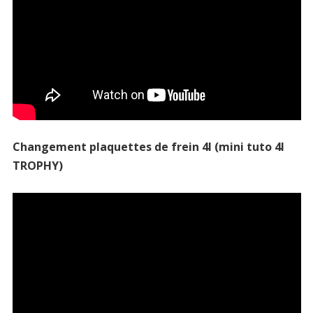
Changement plaquettes de frein 4l (mini tuto 4l
TROPHY)