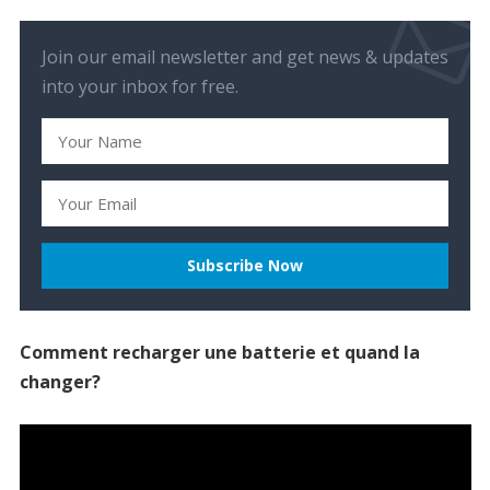
Join our email newsletter and get news & updates
into your inbox for free.
Comment recharger une batterie et quand la
changer?