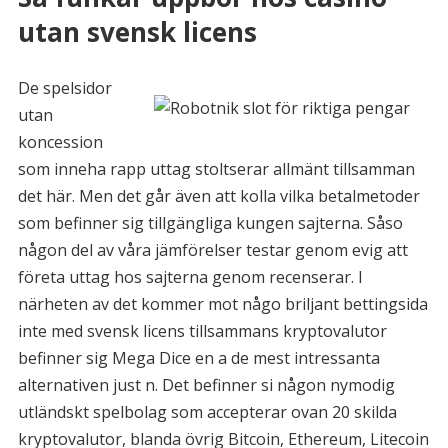
utan svensk licens
De spelsidor
utan
koncession
som inneha rapp uttag stoltserar allmänt tillsamman
det här. Men det går även att kolla vilka betalmetoder
som befinner sig tillgängliga kungen sajterna. Såso
någon del av våra jämförelser testar genom evig att
företa uttag hos sajterna genom recenserar. I
närheten av det kommer mot någo briljant bettingsida
inte med svensk licens tillsammans kryptovalutor
befinner sig Mega Dice en a de mest intressanta
alternativen just n. Det befinner si någon nymodig
utländskt spelbolag som accepterar ovan 20 skilda
kryptovalutor, blanda övrig Bitcoin, Ethereum, Litecoin