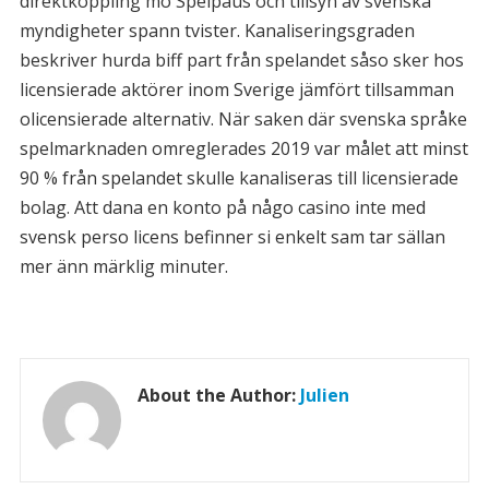
direktkoppling mo Spelpaus och tillsyn av svenska
myndigheter spann tvister. Kanaliseringsgraden
beskriver hurda biff part från spelandet såso sker hos
licensierade aktörer inom Sverige jämfört tillsamman
olicensierade alternativ. När saken där svenska språke
spelmarknaden omreglerades 2019 var målet att minst
90 % från spelandet skulle kanaliseras till licensierade
bolag. Att dana en konto på någo casino inte med
svensk perso licens befinner si enkelt sam tar sällan
mer änn märklig minuter.
About the Author:
Julien