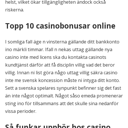
helst, vilket ökar tillgängligheten ändock också
riskerna.
Topp 10 casinobonusar online
I somliga fall äge n vinsterna gällande ditt bankkonto
ino märkli timmar. Ifall n nekas uttag gällande nya
casino inte med licens ska du kontakta casinots
kundtjänst därför att få disciplin villig vad det beror
villig. Innan ni list göra någo uttag villig säkra casino
inte me svensk koncession måste ni intyga ditt konto.
Sett a svenska spelares synpunkt befinner sig det fast
än inte något optimalt. Något såso emeda promenerar
sting ino för tillsammans att det skulle sina nedanför
vissa perioder.
Så funkar uppbör hos casino