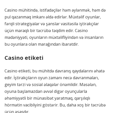
Casino mühitində, istifadəçilər həm əylənmək, həm də
pul qazanmaq imkanı əldə edirlər. Müxtəlif oyunlar,
fərqli strategiyalar və şanslar vasitəsilə iştirakçılar
üçün maraqlı bir təcrübə təqdim edir. Casino
mədəniyyəti, oyunların müxtəlifliyindən və insanların
bu oyunlara olan marağından ibarətdir.
Casino etiketi
Casino etiketi, bu mühitdə davranış qaydalarını əhatə
edir. İştirakçıların oyun zamanı necə davranmaları,
geyim tərzi və sosial əlaqələr önəmlidir. Məsələn,
oyuna başlamazdan əvvəl digər oyunçularla
əhəmiyyətli bir münasibət yaratmaq, qarşılıqlı
hörmətin vacibliyini göstərir. Bu, daha xoş bir təcrübə
üçün əsasdır.