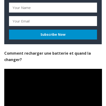
Comment recharger une batterie et quand la
changer?