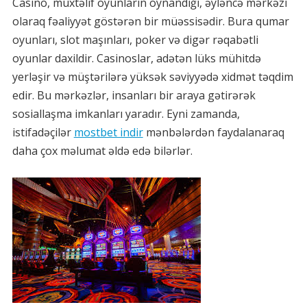
Casino, müxtəlif oyunların oynandığı, əyləncə mərkəzi
olaraq fəaliyyət göstərən bir müəssisədir. Bura qumar
oyunları, slot maşınları, poker və digər rəqabətli
oyunlar daxildir. Casinoslar, adətən lüks mühitdə
yerləşir və müştərilərə yüksək səviyyədə xidmət təqdim
edir. Bu mərkəzlər, insanları bir araya gətirərək
sosiallaşma imkanları yaradır. Eyni zamanda,
istifadəçilər
mostbet indir
mənbələrdən faydalanaraq
daha çox məlumat əldə edə bilərlər.