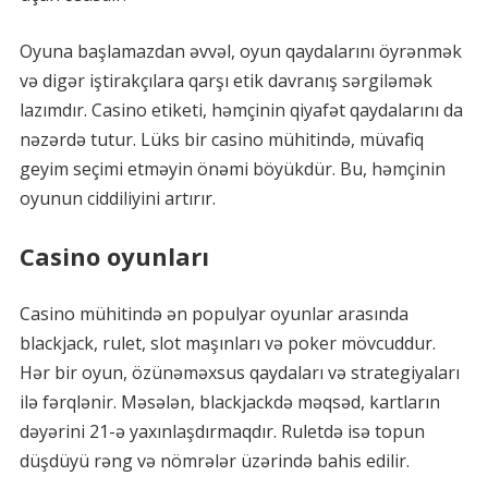
Oyuna başlamazdan əvvəl, oyun qaydalarını öyrənmək
və digər iştirakçılara qarşı etik davranış sərgiləmək
lazımdır. Casino etiketi, həmçinin qiyafət qaydalarını da
nəzərdə tutur. Lüks bir casino mühitində, müvafiq
geyim seçimi etməyin önəmi böyükdür. Bu, həmçinin
oyunun ciddiliyini artırır.
Casino oyunları
Casino mühitində ən populyar oyunlar arasında
blackjack, rulet, slot maşınları və poker mövcuddur.
Hər bir oyun, özünəməxsus qaydaları və strategiyaları
ilə fərqlənir. Məsələn, blackjackdə məqsəd, kartların
dəyərini 21-ə yaxınlaşdırmaqdır. Ruletdə isə topun
düşdüyü rəng və nömrələr üzərində bahis edilir.