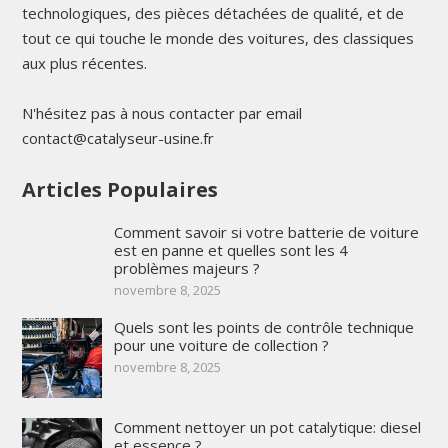
technologiques, des pièces détachées de qualité, et de
tout ce qui touche le monde des voitures, des classiques
aux plus récentes.
N'hésitez pas à nous contacter par email
contact@catalyseur-usine.fr
Articles Populaires
Comment savoir si votre batterie de voiture
est en panne et quelles sont les 4
problèmes majeurs ?
novembre 8, 2025
Quels sont les points de contrôle technique
pour une voiture de collection ?
novembre 8, 2025
Comment nettoyer un pot catalytique: diesel
et essence ?