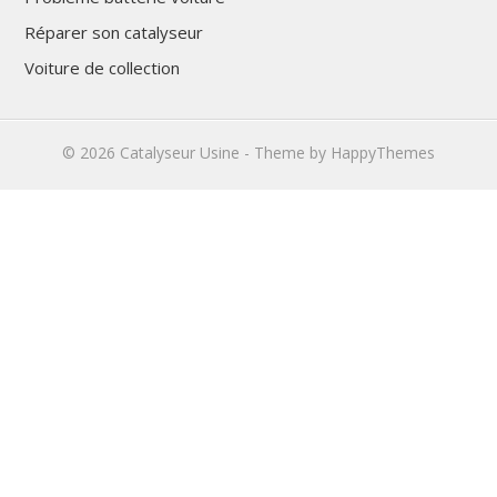
Réparer son catalyseur
Voiture de collection
© 2026
Catalyseur Usine
- Theme by
HappyThemes