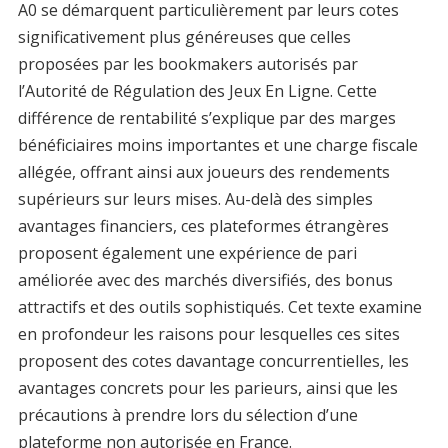
A0 se démarquent particulièrement par leurs cotes
significativement plus généreuses que celles
proposées par les bookmakers autorisés par
l’Autorité de Régulation des Jeux En Ligne. Cette
différence de rentabilité s’explique par des marges
bénéficiaires moins importantes et une charge fiscale
allégée, offrant ainsi aux joueurs des rendements
supérieurs sur leurs mises. Au-delà des simples
avantages financiers, ces plateformes étrangères
proposent également une expérience de pari
améliorée avec des marchés diversifiés, des bonus
attractifs et des outils sophistiqués. Cet texte examine
en profondeur les raisons pour lesquelles ces sites
proposent des cotes davantage concurrentielles, les
avantages concrets pour les parieurs, ainsi que les
précautions à prendre lors du sélection d’une
plateforme non autorisée en France.