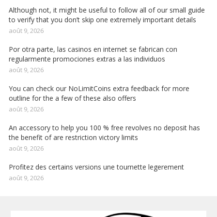
Although not, it might be useful to follow all of our small guide
to verify that you don’t skip one extremely important details
août 9, 2026
Por otra parte, las casinos en internet se fabrican con
regularmente promociones extras a las individuos
août 9, 2026
You can check our NoLimitCoins extra feedback for more
outline for the a few of these also offers
août 9, 2026
An accessory to help you 100 % free revolves no deposit has
the benefit of are restriction victory limits
août 9, 2026
Profitez des certains versions une tournette legerement
août 9, 2026