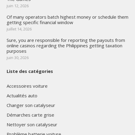
juin 12, 2026
Of many operators batch highest money or schedule them
getting specific financial window
juillet 14, 2026
Sure, you are responsible for reporting the payouts from
online casinos regarding the Philippines getting taxation
purposes
juin 30, 2026
Liste des catégories
Accessoires voiture
Actualités auto
Changer son catalyseur
Démarches carte grise
Nettoyer son catalyseur
Problème batterie voiture