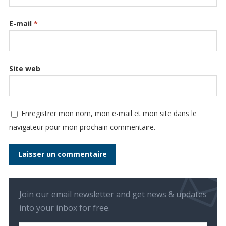
E-mail
*
Site web
Enregistrer mon nom, mon e-mail et mon site dans le
navigateur pour mon prochain commentaire.
Join our email newsletter and get news & updates
into your inbox for free.