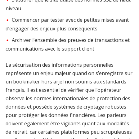
niveau
Commencer par tester avec de petites mises avant
d’engager des enjeux plus conséquents
Archiver l’ensemble des preuves de transactions et
communications avec le support client
La sécurisation des informations personnelles
représente un enjeu majeur quand on s’enregistre sur
un bookmaker hors arjel non soumis aux standards
français. Il est essentiel de vérifier que l’opérateur
observe les normes internationales de protection des
données et possède systèmes de cryptage robustes
pour protéger les données financières. Les parieurs
doivent également être vigilants quant aux modalités
de retrait, car certaines plateformes peu scrupuleuses