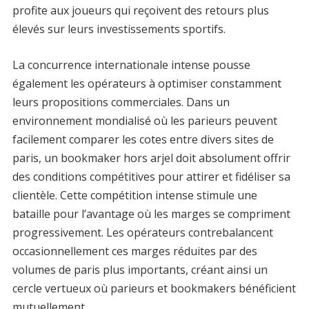
profite aux joueurs qui reçoivent des retours plus
élevés sur leurs investissements sportifs.
La concurrence internationale intense pousse
également les opérateurs à optimiser constamment
leurs propositions commerciales. Dans un
environnement mondialisé où les parieurs peuvent
facilement comparer les cotes entre divers sites de
paris, un bookmaker hors arjel doit absolument offrir
des conditions compétitives pour attirer et fidéliser sa
clientèle. Cette compétition intense stimule une
bataille pour l’avantage où les marges se compriment
progressivement. Les opérateurs contrebalancent
occasionnellement ces marges réduites par des
volumes de paris plus importants, créant ainsi un
cercle vertueux où parieurs et bookmakers bénéficient
mutuellement.