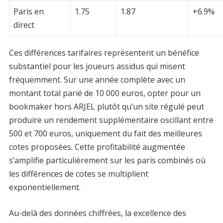
Paris en
1.75
1.87
+6.9%
direct
Ces différences tarifaires représentent un bénéfice
substantiel pour les joueurs assidus qui misent
fréquemment. Sur une année complète avec un
montant total parié de 10 000 euros, opter pour un
bookmaker hors ARJEL plutôt qu’un site régulé peut
produire un rendement supplémentaire oscillant entre
500 et 700 euros, uniquement du fait des meilleures
cotes proposées. Cette profitabilité augmentée
s’amplifie particulièrement sur les paris combinés où
les différences de cotes se multiplient
exponentiellement.
Au-delà des données chiffrées, la excellence des