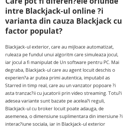
Care pot fi diferen?ele oriunde
intre Blackjack-ul online ?i
varianta din cauza Blackjack cu
factor populat?
Blackjack-ul exterior, care au mijloace automatizat,
ruleaza pe fundul unui algoritm care simuleaza jocul,
iar jocul a fi manipulat de Un software pentru PC. Mai
degraba, Blackjack-ul care au agent locuit deschis o
experien?a ar putea primi autentica, imputabil as
Starred in timp real, care au un vanzator popoare ?i
asta tranzac?ii cu jucatorii prin video streaming. Totu?i
adesea variante sunt bazate pe acelea?i reguli,
Blackjack-ul cu broker locuit poate adauga, de
asemenea, o dimensiune suplimentara din imersiune ?i
interac?iune sociala, iar in Blackjack-ul exterior