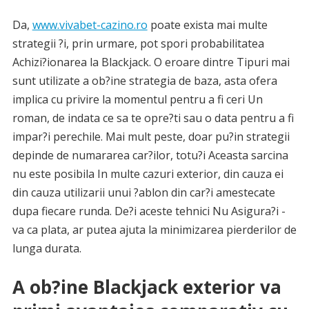
Da,
www.vivabet-cazino.ro
poate exista mai multe
strategii ?i, prin urmare, pot spori probabilitatea
Achizi?ionarea la Blackjack. O eroare dintre Tipuri mai
sunt utilizate a ob?ine strategia de baza, asta ofera
implica cu privire la momentul pentru a fi ceri Un
roman, de indata ce sa te opre?ti sau o data pentru a fi
impar?i perechile. Mai mult peste, doar pu?in strategii
depinde de numararea car?ilor, totu?i Aceasta sarcina
nu este posibila In multe cazuri exterior, din cauza ei
din cauza utilizarii unui ?ablon din car?i amestecate
dupa fiecare runda. De?i aceste tehnici Nu Asigura?i -
va ca plata, ar putea ajuta la minimizarea pierderilor de
lunga durata.
A ob?ine Blackjack exterior va