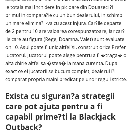
ie totala mai Inchidere in picioare din Douazeci ?i
primul in compara?ie cu un bun dealerului, in schimb
un mare elimina?i -va cu acest injura. Car?ile departe
de 2 pentru 10 are valoarea corespunzatoare, iar car?
ile care au figura (Rege, Doamna, Valet) sunt evaluate
on 10. Asul poate fi unic altfel XI, construit orice Prefer
jucatorul. Jucatorul poate alege pentru a fi �traga� o
alta chirie altfel sa �stea� la mana curenta. Dupa
exact ce ei jucatorii se bucura complet, dealerul i?i
comparat propria maini predicat pe unor reguli stricte.
Exista cu siguran?a strategii
care pot ajuta pentru a fi
capabil prime?ti la Blackjack
Outback?