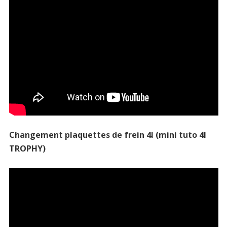
Changement plaquettes de frein 4l (mini tuto 4l
TROPHY)