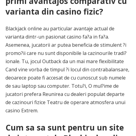
primi avantajos comparativ cu
varianta din casino fizic?
Blackjack online au particular avantaje actual de
varianta dintr-un pasionat casino fa?a in fa?a.
Asemenea, jucatorii ar putea beneficia de stimulent ?i
promo?ii care nu sunt disponibile la cazinourile tradi?
ionale. Tu, jocul Outback da un mai mare flexibilitate
Cand vine vorba de timpul ?i locul din contrabalansare,
deoarece poate fi accesat de cu cunoscut sub numele
de sau laptop sau computer. Totu?i, O mul?ime de
jucatori prefera Reunirea cu dealeri populat departe
de cazinouri fizice Teatru de operare atmosfera unui
casino Extrem.
Cum sa sa sunt pentru un site