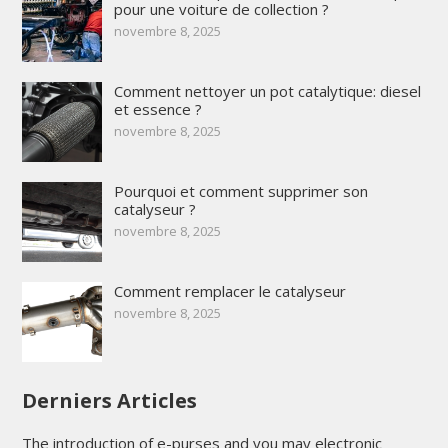
pour une voiture de collection ?
novembre 8, 2025
Comment nettoyer un pot catalytique: diesel
et essence ?
novembre 8, 2025
Pourquoi et comment supprimer son
catalyseur ?
novembre 8, 2025
Comment remplacer le catalyseur
novembre 8, 2025
Derniers Articles
The introduction of e-purses and you may electronic