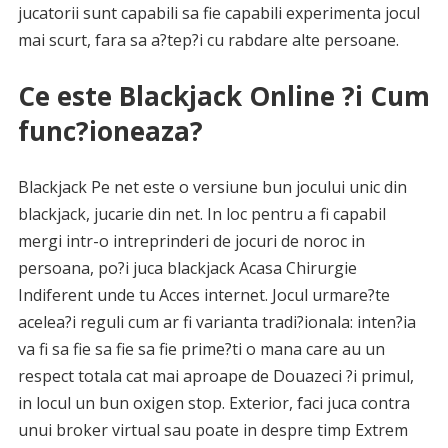
jucatorii sunt capabili sa fie capabili experimenta jocul
mai scurt, fara sa a?tep?i cu rabdare alte persoane.
Ce este Blackjack Online ?i Cum
func?ioneaza?
Blackjack Pe net este o versiune bun jocului unic din
blackjack, jucarie din net. In loc pentru a fi capabil
mergi intr-o intreprinderi de jocuri de noroc in
persoana, po?i juca blackjack Acasa Chirurgie
Indiferent unde tu Acces internet. Jocul urmare?te
acelea?i reguli cum ar fi varianta tradi?ionala: inten?ia
va fi sa fie sa fie sa fie prime?ti o mana care au un
respect totala cat mai aproape de Douazeci ?i primul,
in locul un bun oxigen stop. Exterior, faci juca contra
unui broker virtual sau poate in despre timp Extrem