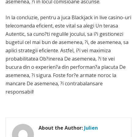
asemenea, ?i in locul comisioane ascunse.
In la concluzie, pentru a juca Blackjack in live casino-uri
telecomanda eficient, este vital sa alegi Un terasa
Autentic, sa cuno?ti regulile jocului, sa i?i gestionezi
bugetul cel mai bun de asemenea, ?i, de asemenea, sa
aplici strategii eficiente. Astfel, i?i vei maximiza
probabilitatea Ob?inerea De asemenea, ?i te vei
bucura din o experien?a din performan?a placuta De
asemenea, ?i sigura. Foste for?e armate noroc la
mancare De asemenea, ?i contrabalansare
responsabil!
About the Author:
Julien