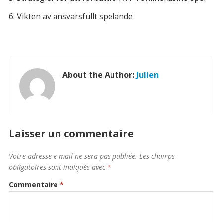
Vikten av ansvarsfullt spelande
About the Author:
Julien
Laisser un commentaire
Votre adresse e-mail ne sera pas publiée.
Les champs
obligatoires sont indiqués avec
*
Commentaire
*