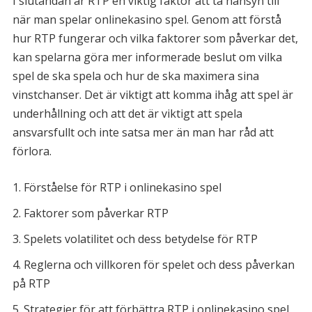
I slutändan är RTP en viktig faktor att ta hänsyn till
när man spelar onlinekasino spel. Genom att förstå
hur RTP fungerar och vilka faktorer som påverkar det,
kan spelarna göra mer informerade beslut om vilka
spel de ska spela och hur de ska maximera sina
vinstchanser. Det är viktigt att komma ihåg att spel är
underhållning och att det är viktigt att spela
ansvarsfullt och inte satsa mer än man har råd att
förlora.
Förståelse för RTP i onlinekasino spel
Faktorer som påverkar RTP
Spelets volatilitet och dess betydelse för RTP
Reglerna och villkoren för spelet och dess påverkan
på RTP
Strategier för att förbättra RTP i onlinekasino spel