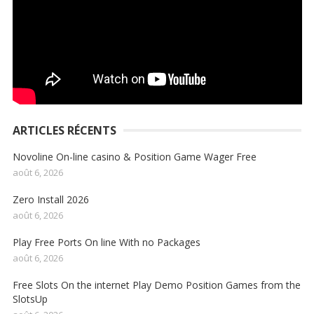
ARTICLES RÉCENTS
Novoline On-line casino & Position Game Wager Free
août 6, 2026
Zero Install 2026
août 6, 2026
Play Free Ports On line With no Packages
août 6, 2026
Free Slots On the internet Play Demo Position Games from the
SlotsUp