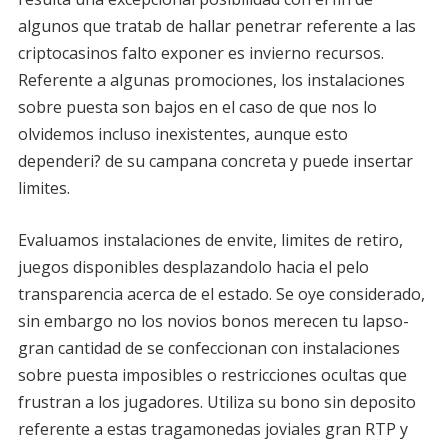
algunos que tratab de hallar penetrar referente a las
criptocasinos falto exponer es invierno recursos.
Referente a algunas promociones, los instalaciones
sobre puesta son bajos en el caso de que nos lo
olvidemos incluso inexistentes, aunque esto
dependeri? de su campana concreta y puede insertar
limites.
Evaluamos instalaciones de envite, limites de retiro,
juegos disponibles desplazandolo hacia el pelo
transparencia acerca de el estado. Se oye considerado,
sin embargo no los novios bonos merecen tu lapso-
gran cantidad de se confeccionan con instalaciones
sobre puesta imposibles o restricciones ocultas que
frustran a los jugadores. Utiliza su bono sin deposito
referente a estas tragamonedas joviales gran RTP y