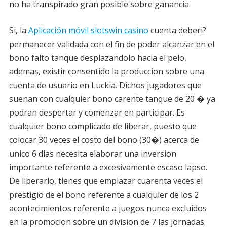
no ha transpirado gran posible sobre ganancia.
Si, la
Aplicación móvil slotswin casino
cuenta deberi?
permanecer validada con el fin de poder alcanzar en el
bono falto tanque desplazandolo hacia el pelo,
ademas, existir consentido la produccion sobre una
cuenta de usuario en Luckia. Dichos jugadores que
suenan con cualquier bono carente tanque de 20 � ya
podran despertar y comenzar en participar. Es
cualquier bono complicado de liberar, puesto que
colocar 30 veces el costo del bono (30�) acerca de
unico 6 dias necesita elaborar una inversion
importante referente a excesivamente escaso lapso.
De liberarlo, tienes que emplazar cuarenta veces el
prestigio de el bono referente a cualquier de los 2
acontecimientos referente a juegos nunca excluidos
en la promocion sobre un division de 7 las jornadas.