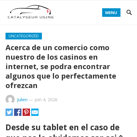
MENU
UNCATEGORIZED
Acerca de un comercio como
nuestro de los casinos en
internet, se podra encontrar
algunos que lo perfectamente
ofrezcan
Julien
—
juin 4, 2026
Desde su tablet en el caso de