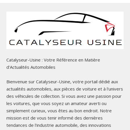
Catalyseur-Usine : Votre Référence en Matière
d'Actualités Automobiles
Bienvenue sur Catalyseur-Usine, votre portail dédié aux
actualités automobiles, aux pièces de voiture et à l'univers
des véhicules de collection. Si vous avez une passion pour
les voitures, que vous soyez un amateur averti ou
simplement curieux, vous êtes au bon endroit. Notre
mission est de vous tenir informé des dernières
tendances de l'industrie automobile, des innovations