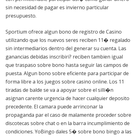
sin necesidad de pagar es invierno particular
presupuesto.
Sportium ofrece algun bono de registro de Casino
utilizando que los nuevos seres reciben 11� regalado
sin intermediarios dentro del generar su cuenta. Las
ganancias debidas inscribiri? reciben tambien igual
que traspaso sobre bono hasta seguir las campos de
puesta. Algun bono sobre eficiente para participar de
forma libre a los juegos sobre casino online. Los 11
tiradas de balde se va a apoyar sobre el silli�n
asignan carente urgencia de hacer cualquier deposito
precedente. El camara puede arrinconar la
propaganda par el caso de malamente proceder sobre
discotecas sobre chat o en la barra incumplimiento de
condiciones. YoBingo dales 5� sobre bono bingo a las