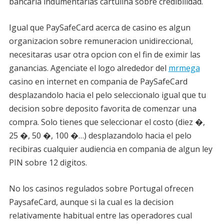
bancaria indumentarias cartulina sobre credibilidad.
Igual que PaySafeCard acerca de casino es algun
organizacion sobre remuneracion unidireccional,
necesitaras usar otra opcion con el fin de eximir las
ganancias. Agenciate el logo alrededor del
mrmega
casino en internet en compania de PaySafeCard
desplazandolo hacia el pelo seleccionalo igual que tu
decision sobre deposito favorita de comenzar una
compra. Solo tienes que seleccionar el costo (diez �,
25 �, 50 �, 100 �…) desplazandolo hacia el pelo
recibiras cualquier audiencia en compania de algun ley
PIN sobre 12 digitos.
No los casinos regulados sobre Portugal ofrecen
PaysafeCard, aunque si la cual es la decision
relativamente habitual entre las operadores cual