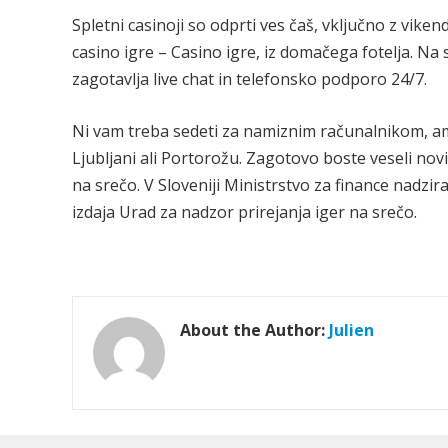
Spletni casinoji so odprti ves čaš, vključno z vikend
casino igre – Casino igre, iz domačega fotelja. Na 
zagotavlja live chat in telefonsko podporo 24/7.
Ni vam treba sedeti za namiznim računalnikom, amp
Ljubljani ali Portorožu. Zagotovo boste veseli novi
na srečo. V Sloveniji Ministrstvo za finance nadzi
izdaja Urad za nadzor prirejanja iger na srečo.
About the Author:
Julien