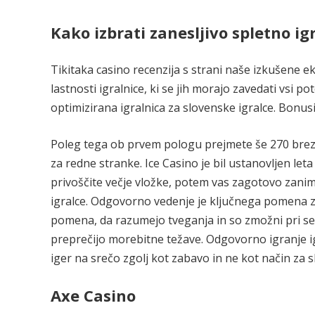
Kako izbrati zanesljivo spletno ig
Tikitaka casino recenzija s strani naše izkušene e
lastnosti igralnice, ki se jih morajo zavedati vsi p
optimizirana igralnica za slovenske igralce. Bonusi 
Poleg tega ob prvem pologu prejmete še 270 brezpla
za redne stranke. Ice Casino je bil ustanovljen leta
privoščite večje vložke, potem vas zagotovo zanimaj
igralce. Odgovorno vedenje je ključnega pomena za
pomena, da razumejo tveganja in so zmožni pri se
preprečijo morebitne težave. Odgovorno igranje i
iger na srečo zgolj kot zabavo in ne kot način za s
Axe Casino