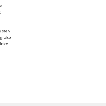
še
c
 ste v
igralce
lnice