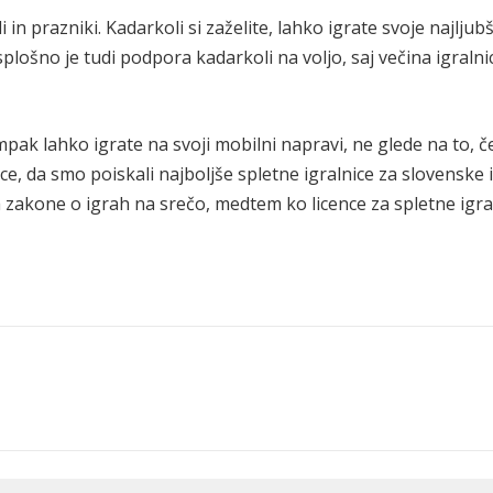
i in prazniki. Kadarkoli si zaželite, lahko igrate svoje najljub
splošno je tudi podpora kadarkoli na voljo, saj večina igralni
ak lahko igrate na svoji mobilni napravi, ne glede na to, če
ce, da smo poiskali najboljše spletne igralnice za slovenske 
ra zakone o igrah na srečo, medtem ko licence za spletne igra