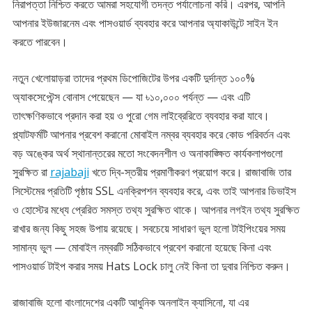
নিরাপত্তা নিশ্চিত করতে আমরা সহযোগী তদন্ত পর্যালোচনা করি। এরপর, আপনি
আপনার ইউজারনেম এবং পাসওয়ার্ড ব্যবহার করে আপনার অ্যাকাউন্টে সাইন ইন
করতে পারবেন।
নতুন খেলোয়াড়রা তাদের প্রথম ডিপোজিটের উপর একটি দুর্দান্ত ১০০%
অ্যাকসেপ্টেন্স বোনাস পেয়েছেন — যা ৳১০,০০০ পর্যন্ত — এবং এটি
তাৎক্ষণিকভাবে প্রদান করা হয় ও পুরো গেম লাইব্রেরিতে ব্যবহার করা যাবে।
প্ল্যাটফর্মটি আপনার প্রবেশ করানো মোবাইল নম্বর ব্যবহার করে কোড পরিবর্তন এবং
বড় অঙ্কের অর্থ স্থানান্তরের মতো সংবেদনশীল ও অনাকাঙ্ক্ষিত কার্যকলাপগুলো
সুরক্ষিত রা
rajabaji
খতে দ্বি-স্তরীয় প্রমাণীকরণ প্রয়োগ করে। রাজাবাজি তার
সিস্টেমের প্রতিটি পৃষ্ঠায় SSL এনক্রিপশন ব্যবহার করে, এবং তাই আপনার ডিভাইস
ও হোস্টের মধ্যে প্রেরিত সমস্ত তথ্য সুরক্ষিত থাকে। আপনার লগইন তথ্য সুরক্ষিত
রাখার জন্য কিছু সহজ উপায় রয়েছে। সবচেয়ে সাধারণ ভুল হলো টাইপিংয়ের সময়
সামান্য ভুল — মোবাইল নম্বরটি সঠিকভাবে প্রবেশ করানো হয়েছে কিনা এবং
পাসওয়ার্ড টাইপ করার সময় Hats Lock চালু নেই কিনা তা দুবার নিশ্চিত করুন।
রাজাবাজি হলো বাংলাদেশের একটি আধুনিক অনলাইন ক্যাসিনো, যা এর