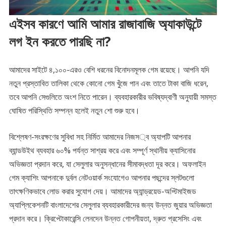
এইসব কারণে আমি আমার রাজাবাজি অ্যাকাউন্টে
লগ ইন করতে পারছি না?
আমাদের সাইটে ৪,১০০-এরও বেশি ধরনের বিনোদনমূলক গেম রয়েছে। আপনি যদি
নতুন প্রস্তাবিত তালিকা থেকে কোনো গেম খুঁজে পান এবং তাতে টাকা বাজি ধরেন,
তবে আপনি সেগুলিতে অংশ নিতে পারেন। ব্যবহারকারীর ভবিষ্যদ্বাণী অনুযায়ী সমস্ত
ঘোষিত পরিস্থিতি সম্পন্ন হলেই নতুন শো শুরু হবে।
বিশ্লেষণ-সংরক্ষণের সুবিধা সহ নির্মিত আমাদের নিজস্ব অ্যাপটি আপনার
ব্যান্ডউইথ ব্যবহার ৬০% পর্যন্ত সাশ্রয় করে এবং সম্পূর্ণ স্থানীয় ক্যাসিনোর
অভিজ্ঞতা প্রদান করে, যা সেলুলার অনুসন্ধানের সীমাবদ্ধতা দূর করে। অফলাইন
গেম ক্যাশিং আপনাকে দুর্বল নেটওয়ার্ক সংযোগেও আপনার পছন্দের স্লটগুলো
তাৎক্ষণিকভাবে লোড করার সুযোগ দেয়। আমাদের অ্যান্ড্রয়েড-অপ্টিমাইজড
অ্যাপ্লিকেশনটি বাংলাদেশের সেলুলার ব্যবহারকারীদের জন্য উন্নত জুয়ার অভিজ্ঞতা
প্রদান করে। ক্রিপ্টোকারেন্সি লেনদেন উন্নত গোপনীয়তা, দ্রুত প্রসেসিং এবং