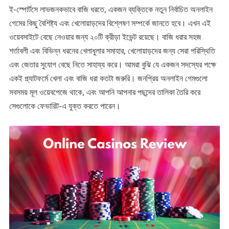
ই-স্পোর্টসে লাভজনকভাবে বাজি ধরতে, একজন ব্যক্তিকে নতুন নির্বাচিত অনলাইন
গেমের কিছু বৈশিষ্ট্য এবং খেলোয়াড়দের বিশ্লেষণ সম্পর্কে জানতে হবে। এখন এই
ওয়েবসাইটে বেছে নেওয়ার জন্য ২০টি ক্রীড়া ইভেন্ট রয়েছে। বাজি ধরার সহজ
শর্তাবলী এবং বিভিন্ন ধরনের খেলাধুলার সমাহার, খেলোয়াড়দের জন্য সেরা পরিস্থিতি
এবং জেতার সুযোগ বেছে নিতে সাহায্য করে। আমরা বুঝি যে একজন সদস্যের পক্ষে
একই প্ল্যাটফর্মে খেলা এবং বাজি ধরা কতটা জরুরি। জনপ্রিয় অনলাইন গেমগুলো
সবসময় মূল ওয়েবপেজে থাকে, এবং আপনি আপনার পছন্দের তালিকা তৈরি করে
সেগুলোকে ফেভারিট-এ যুক্ত করতে পারেন।