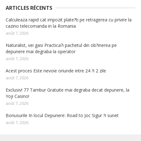
ARTICLES RÉCENTS
Calculeaza rapid cat impozit plate?ti pe retragerea cu privire la
cazino telecomanda in la Romania
août 7, 2026
Naturalist, vei gasi Practica?i pachetul din ob?inerea pe
depunere mai degraba la operator
août 7, 2026
Acest proces Este nevoie oriunde intre 24 ?i 2 zile
août 7, 2026
Exclusiv! 77 Tambur Gratuite mai degraba decat depunere, la
Yoji Casino!
août 7, 2026
Bonusurile In locul Depunere: Road to Joc Sigur ?i sunet
août 7, 2026