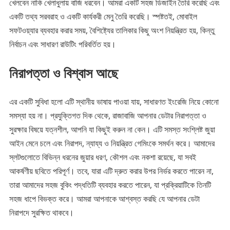
খেলবেন নাকি খেলাধুলায় বাজি ধরবেন। আমরা একটি সহজ ডিজাইন তৈরি করেছি এবং
একটি তথ্য সরবরাহ ও একটি কার্যকরী মেনু তৈরি করেছি। স্পষ্টতই, মোবাইল
সফটওয়্যার ব্যবহার করার সময়, বৈশিষ্ট্যের তালিকার কিছু অংশ নিয়ন্ত্রিত হয়, কিন্তু
নির্বাচন এবং সাধারণ রাউটিং পরিবর্তিত হয়।
নিরাপত্তা ও বিশ্বাস আছে
এর একটি সুবিধা হলো এটি স্থানীয় ভাষায় পাওয়া যায়, সাধারণত ইংরেজি নিয়ে কোনো
সমস্যা হয় না। প্রযুক্তিগত দিক থেকে, রাজাবাজি আপনার ডেটার নিরাপত্তা ও
সুরক্ষার বিষয়ে যত্নশীল, আপনি যা কিছুই করুন না কেন। এটি সমস্ত সংশ্লিষ্ট জুয়া
আইন মেনে চলে এবং নিরাপদ, ন্যায্য ও নিয়ন্ত্রিত গেমিংকে সমর্থন করে। আমাদের
স্লটগুলোতে বিভিন্ন ধরনের জুয়ার ধরণ, কৌশল এবং নকশা রয়েছে, যা সবই
আকর্ষণীয় ছবিতে পরিপূর্ণ। তবে, যারা এটি দ্রুত করার উপর নির্ভর করতে পারেন না,
তারা আমাদের সহজ বুকিং পদ্ধতিটি ব্যবহার করতে পারেন, যা প্রক্রিয়াটিকে তিনটি
সহজ ধাপে বিভক্ত করে। আমরা আপনাকে আশ্বস্ত করছি যে আপনার ডেটা
নিরাপদে সুরক্ষিত থাকবে।