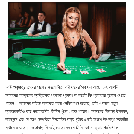
আমি শুধুমাত্র তাদের সাথেই সহযোগিতা করি যাদের বৈধ দল আছে এবং আপনি
আমাদের সদস্যদের ব্যক্তিগত গবেষণা প্রকাশ না করেই ফি প্রদানের সুযোগ পেতে
পারেন। আমাদের সাইটে সবচেয়ে সহজ নেভিগেশন রয়েছে, তাই একজন নতুন
ব্যবহারকারীও তার প্রয়োজনীয় জিনিস খুঁজে পেতে পারেন। আমাদের নিজস্ব উন্নয়ন,
লাইসেন্স এবং সংযোগ সম্পর্কিত বিস্তারিত তথ্য পৃষ্ঠার একটি অংশে উপলব্ধ সর্বজনীন
স্থানে রয়েছে। খেলোয়াড় নিজেই বেছে নেন যে তিনি কোনো জুয়ার প্রতিষ্ঠানে