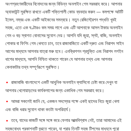
অংশগ্রহণকারীদের বিনোদনের জন্য বিভিন্ন অনলাইন গেম সরবরাহ করে। আপনার
অ্যাকাউন্ট সুরক্ষিত রাখতে একটি শক্তিশালী কোড ব্যবহার করুন — কমপক্ষে আটটি
ইমেল, নম্বর এবং একটি আইকনের সমন্বয়ে। নতুন রেজিস্ট্রেশন পদ্ধতি খুবই
সহজ, এতে এক ঘণ্টারও কম সময় লাগে এবং এটি আপনাকে আসল টাকার অনলাইন
গেম ও বড় স্বাগত বোনাসের সুযোগ দেয়। আপনি যদি জুয়া, স্লট, বাজি, অনলাইন
পোকার বা ফিশিং গেম খেলতে চান, তবে রাজাবাজিতে একটি দ্রুত এবং নিরাপদ সাইন
আপের মাধ্যমে আপনার যাত্রা শুরু হবে। এনক্রিপশন প্রযুক্তি এবং নিরাপদ লগইন
ধাপের মাধ্যমে, আপনি নিশ্চিত থাকতে পারেন যে আপনার তথ্য এবং আপনার
কেনাকাটার তথ্য সম্পূর্ণরূপে সুরক্ষিত।
রাজাবাজি বাংলাদেশে একটি আধুনিক অনলাইন ক্যাসিনো চেষ্টা করে দেখুন যা
আপনার খেলোয়াড়দের কার্যকলাপের জন্য একাধিক গেম সরবরাহ করে।
আমরা সকলেই জানি যে, একজন সদস্যের পক্ষে একই ছাদের নিচে জুয়া খেলা
এবং বাজি ধরার সুযোগ থাকা কতটা অপরিহার্য।
তবে, যাদের কাজটি সঙ্গে সঙ্গে করে ফেলার আত্মবিশ্বাস নেই, তারা আমাদের এই
সহজবোধ্য প্রকাশনাটি বুঝতে পারেন, যা প্রায় তিনটি সহজ টিপসের মাধ্যমে পুরো